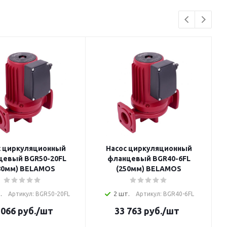
с циркуляционный
Насос циркуляционный
цевый BGR50-20FL
фланцевый BGR40-6FL
80мм) BELAMOS
(250мм) BELAMOS
.
2 шт.
Артикул: BGR50-20FL
Артикул: BGR40-6FL
 066
руб.
/шт
33 763
руб.
/шт