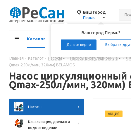
Ваш город
Пермь
Ваш город Пермь?
Каталог
Акции
Д
Да, все верно
Выбрать друг
Главная
-
Каталог
-
Насосы
-
Насосы циркуляционные
-
Фл
Qmax-250л/мин, 320мм) BELAMOS
Насос циркуляционный ф
Qmax-250л/мин, 320мм)
Насосы
АКЦИЯ
Канализация, дренаж и
водоотведение