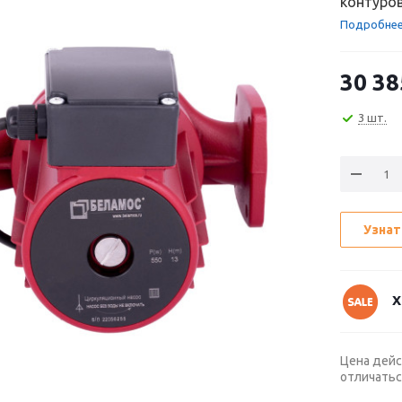
контуров
Подробне
30 38
3 шт.
Узнат
Х
Цена дейс
отличатьс