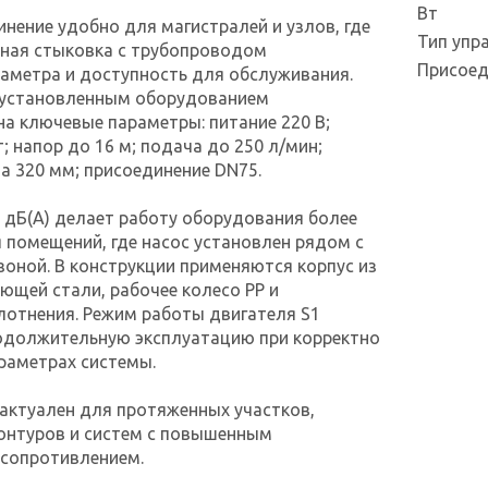
Вт
нение удобно для магистралей и узлов, где
Тип упр
жная стыковка с трубопроводом
Присоед
аметра и доступность для обслуживания.
с установленным оборудованием
на ключевые параметры: питание 220 В;
; напор до 16 м; подача до 250 л/мин;
 320 мм; присоединение DN75.
 дБ(А) делает работу оборудования более
помещений, где насос установлен рядом с
оной. В конструкции применяются корпус из
еющей стали, рабочее колесо PP и
лотнения. Режим работы двигателя S1
родолжительную эксплуатацию при корректно
раметрах системы.
 актуален для протяженных участков,
онтуров и систем с повышенным
 сопротивлением.