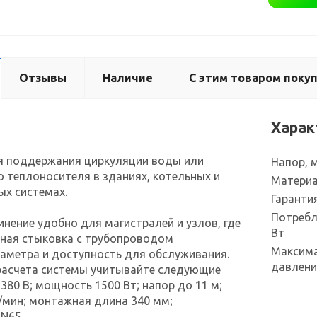
Отзывы
Наличие
С этим товаром поку
Харак
я поддержания циркуляции воды или
Напор, 
 теплоносителя в зданиях, котельных и
Материа
х системах.
Гаранти
Потребл
нение удобно для магистралей и узлов, где
Вт
жная стыковка с трубопроводом
Максима
аметра и доступность для обслуживания.
давлени
расчета системы учитывайте следующие
380 В; мощность 1500 Вт; напор до 11 м;
/мин; монтажная длина 340 мм;
N65.