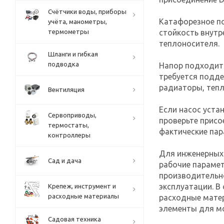
Счётчики воды, приборы
Катафорезное п
учёта, манометры,
стойкость внутр
термометры
теплоносителя.
Шланги и гибкая
подводка
Напор подходит 
требуется подде
радиаторы, теп
Вентиляция
Если насос уста
Сервоприводы,
проверьте прис
термостаты,
фактические па
контроллеры
Для инженерных
Сад и дача
рабочие парамет
производительно
эксплуатации. В
Крепеж, инструмент и
расходные материалы
расходные матер
элементы для м
Садовая техника