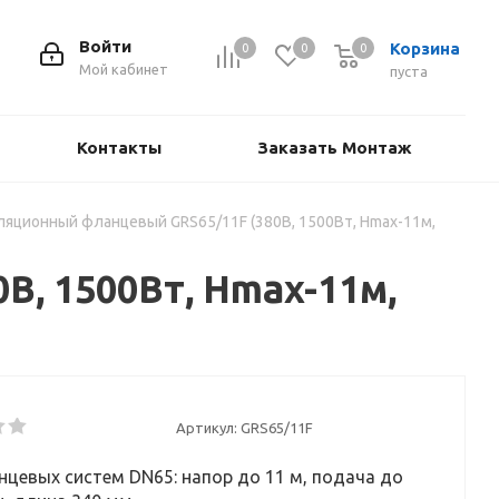
Войти
Корзина
0
0
0
Мой кабинет
пуста
Контакты
Заказать Монтаж
ляционный фланцевый GRS65/11F (380В, 1500Вт, Hmax-11м,
, 1500Вт, Hmax-11м,
Артикул:
GRS65/11F
цевых систем DN65: напор до 11 м, подача до