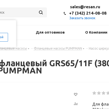
sales@resan.ru
+7 (342) 214-08-08
Заказать звонок
оставка
Для оптовиков
О Компании
ой
анцевые насосы
-
Фланцевые насосы PUMPMAN
-
Насос цирку
ланцевый GRS65/11F (380В
) PUMPMAN
Для флан