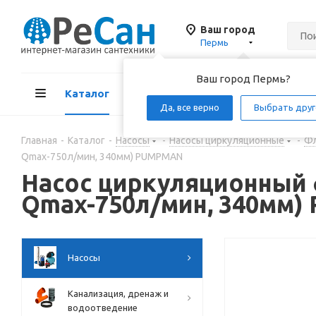
Ваш город
Пермь
Ваш город Пермь?
Каталог
Акции
Д
Да, все верно
Выбрать друг
Главная
-
Каталог
-
Насосы
-
Насосы циркуляционные
-
Фл
Qmax-750л/мин, 340мм) PUMPMAN
Насос циркуляционный ф
Qmax-750л/мин, 340мм
Насосы
Канализация, дренаж и
водоотведение