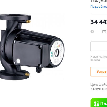
750л/мин
Подробне
34 44
Наши менед
заказа
Узнат
Цена дейс
отличатьс