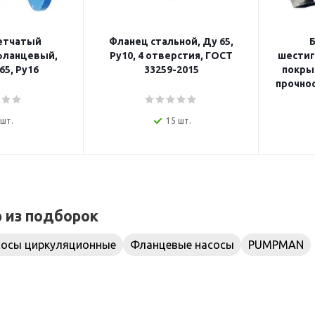
етчатый
Фланец стальной, Ду 65,
Б
фланцевый,
Ру10, 4 отверстия, ГОСТ
шестиг
65, Ру16
33259-2015
покрыт
прочнос
 шт.
15 шт.
р из подборок
сосы циркуляционные
Фланцевые насосы
PUMPMAN