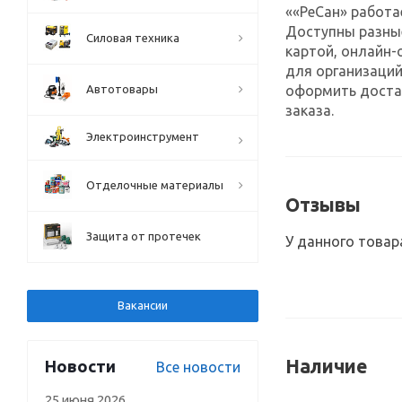
««РеСан» работа
Доступны разны
Силовая техника
картой, онлайн-
для организаций
оформить достав
Автотовары
заказа.
Электроинструмент
Отделочные материалы
Отзывы
Защита от протечек
У данного товар
Вакансии
Наличие
Новости
Все новости
25 июня 2026