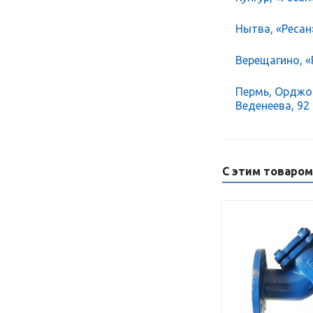
Нытва, «Ресан
Верещагино, «Р
Пермь, Орджон
Веденеева, 92
С этим товаро