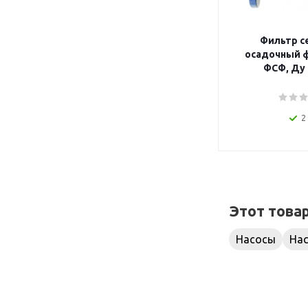
Фильтр с
осадочный 
ФСФ, Ду 
2
Этот това
Насосы
На