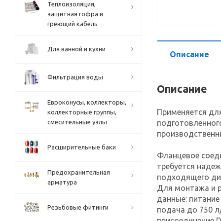
Теплоизоляция,
защитная гофра и
греющий кабель
Для ванной и кухни
Описание
Фильтрация воды
Описание
Евроконусы, коллекторы,
Применяется дл
коллекторные группы,
подготовленного
смесительные узлы
производственны
Расширительные баки
Фланцевое соеди
требуется наде
Предохранительная
подходящего ди
арматура
Для монтажа и 
данные: питание 
Резьбовые фитинги
подача до 750 л
присоединение D