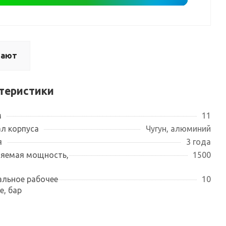
пают
теристики
м
11
л корпуса
Чугун, алюминий
я
3 года
яемая мощность,
1500
льное рабочее
10
е, бар