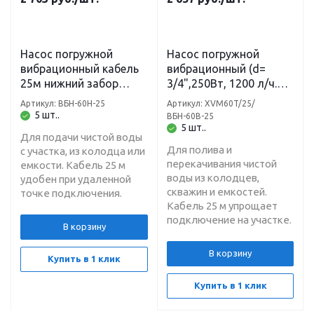
Насос погружной
Насос погружной
вибрационный кабель
вибрационный (d=
25м нижний забор
3/4",250Вт, 1200 л/ч.
XVM60 В/25 JEMIX
3м) кабель 25м верхний
Артикул: ВБН-60Н-25
Артикул: XVM60T/25/
забор XVM60 T/25
5 шт..
ВБН-60В-25
JEMIX
5 шт..
Для подачи чистой воды
Для полива и
с участка, из колодца или
перекачивания чистой
емкости. Кабель 25 м
воды из колодцев,
удобен при удаленной
скважин и емкостей.
точке подключения.
Кабель 25 м упрощает
подключение на участке.
В корзину
В корзину
Купить в 1 клик
Купить в 1 клик