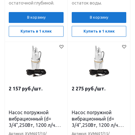
остаточной глубиной.
остаток воды.
В корзину
В корзину
Купить в 1 клик
Купить в 1 клик
2 157
руб.
/шт.
2 275
руб.
/шт.
Насос погружной
Насос погружной
вибрационный (d=
вибрационный (d=
3/4",250Вт, 1200 л/ч.
3/4",250Вт, 1200 л/ч.
3м) кабель 10м верхний
3м) кабель 15м верхний
Артикул: XVM60T/10/
Артикул: XVM60T/15/