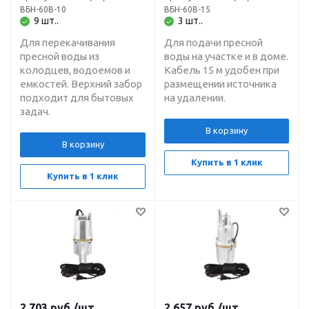
забор XVM60 T/10
забор XVM60 T/15
ВБН-60В-10
ВБН-60В-15
JEMIX
JEMIX
9 шт..
3 шт..
Для перекачивания
Для подачи пресной
пресной воды из
воды на участке и в доме.
колодцев, водоемов и
Кабель 15 м удобен при
емкостей. Верхний забор
размещении источника
подходит для бытовых
на удалении.
задач.
В корзину
В корзину
Купить в 1 клик
Купить в 1 клик
2 703
руб.
/шт.
2 657
руб.
/шт.