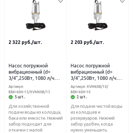
2 322
руб.
/шт.
2 203
руб.
/шт.
Насос погружной
Насос погружной
вибрационный (d=
вибрационный (d=
3/4",250Вт, 1080 л/ч.
3/4",250Вт, 1080 л/ч.
3м) кабель 15м нижний
3м) кабель 10м нижний
Артикул:
Артикул: XVM60В/10/
забор XVM60 В/15
забор XVM60 В/10
ВБН-60Н-15/XVM60В/15
ВБН-60Н-10
JEMIX
JEMIX
5 шт..
2 шт..
Для хозяйственной
Для подачи чистой воды
подачи воды из колодца,
из колодцев и
бака или емкости. Нижний
резервуаров. Нижний
забор подходит для
забор удобен, когда
откачки с малой
нужно уменьшить