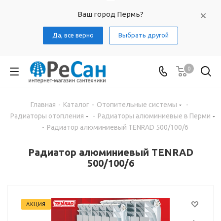
Ваш город Пермь?
Да, все верно
Выбрать другой
0
Главная
-
Каталог
-
Отопительные системы
-
Радиаторы отопления
-
Радиаторы алюминиевые в Перми
-
Радиатор алюминиевый TENRAD 500/100/6
Радиатор алюминиевый TENRAD
500/100/6
АКЦИЯ