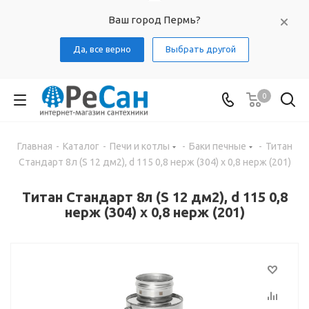
Ваш город Пермь?
Да, все верно
Выбрать другой
0
Главная
-
Каталог
-
Печи и котлы
-
Баки печные
-
Титан
Стандарт 8л (S 12 дм2), d 115 0,8 нерж (304) х 0,8 нерж (201)
Титан Стандарт 8л (S 12 дм2), d 115 0,8
нерж (304) х 0,8 нерж (201)