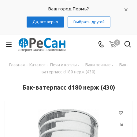
Ваш город Пермь?
Да, все верно
Выбрать другой
0
Главная
-
Каталог
-
Печи и котлы
-
Баки печные
-
Бак-
ватерпасс d180 нерж (430)
Бак-ватерпасс d180 нерж (430)