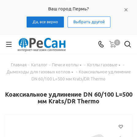
Ваш город Пермь?
Да, все верно
Выбрать другой
0
Главная
-
Каталог
-
Печи и котлы
-
Котлы газовые
-
Дымоходы для газовых котлов
-
Коаксиальное удлинение
DN 60/100 L=500 мм Krats/DR Thermo
Коаксиальное удлинение DN 60/100 L=500
мм Krats/DR Thermo