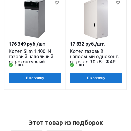
176 349
руб.
/шт
17 832
руб.
/шт.
Котел Slim 1.400 iN
Котел газовый
газовый напольный
напольный одноконт.
одноконтурный
откр. к.с. 10 кВт ЖАР
1 шт.
1 шт.
открытая камера
compact КОВ-10 СВПС
сгорания без
(TGV) Сигнал
стабилизатора тяги 40
В корзину
В корзину
кВт Baxi
Этот товар из подборок