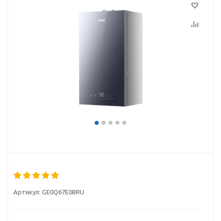
Артикул:
GE0Q67E0BRU