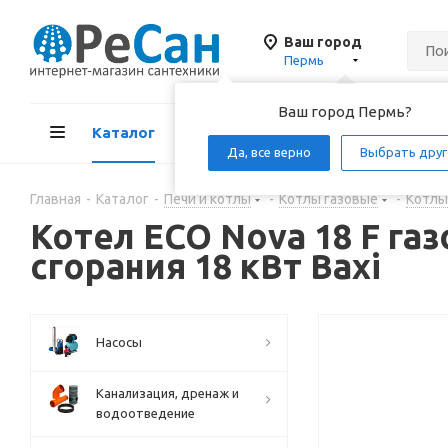
Ваш город
Пермь
Ваш город Пермь?
Каталог
Акции
Д
Да, все верно
Выбрать друг
Главная
-
Каталог
-
Печи и котлы
-
Котлы газовые
-
Котлы
Котел ECO Nova 18 F г
сгорания 18 кВт Baxi
Насосы
Канализация, дренаж и
водоотведение