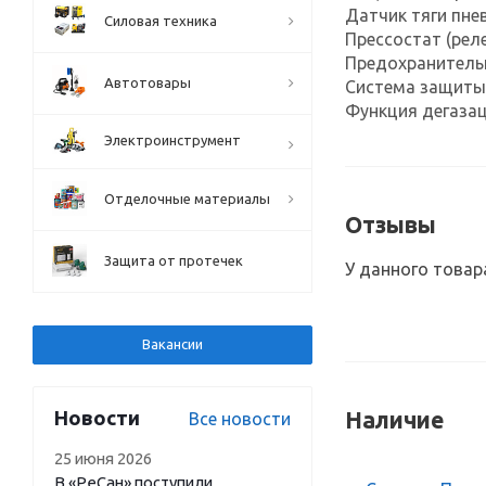
Датчик тяги пне
Силовая техника
Прессостат (рел
Предохранительн
Автотовары
Система защиты 
Функция дегаза
Электроинструмент
Отделочные материалы
Отзывы
Защита от протечек
У данного товар
Вакансии
Новости
Наличие
Все новости
25 июня 2026
В «РеСан» поступили