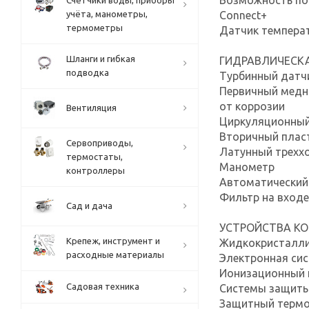
Возможность по
Счётчики воды, приборы
учёта, манометры,
Connect+
термометры
Датчик температ
Шланги и гибкая
ГИДРАВЛИЧЕСК
подводка
Турбинный датчи
Первичный медн
от коррозии
Вентиляция
Циркуляционный
Вторичный плас
Сервоприводы,
Латунный треххо
термостаты,
Манометр
контроллеры
Автоматический
Фильтр на вход
Сад и дача
УСТРОЙСТВА КО
Крепеж, инструмент и
Жидкокристалли
расходные материалы
Электронная си
Ионизационный 
Садовая техника
Системы защиты 
Защитный термос