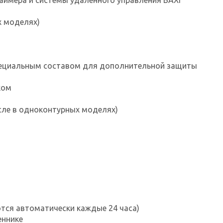
ймера и системы удаленного управления BAXI
х моделях)
пециальным составом для дополнительной защиты
ком
сле в одноконтурных моделях)
тся автоматически каждые 24 часа)
еннике