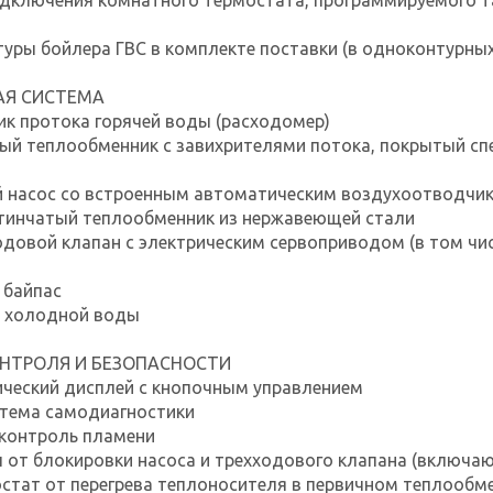
дключения комнатного термостата, программируемого та
уры бойлера ГВС в комплекте поставки (в одноконтурны
АЯ СИСТЕМА
к протока горячей воды (расходомер)
ый теплообменник с завихрителями потока, покрытый с
 насос со встроенным автоматическим воздухоотводчи
тинчатый теплообменник из нержавеющей стали
довой клапан с электрическим сервоприводом (в том чи
 байпас
е холодной воды
НТРОЛЯ И БЕЗОПАСНОСТИ
ческий дисплей с кнопочным управлением
стема самодиагностики
контроль пламени
от блокировки насоса и трехходового клапана (включаю
тат от перегрева теплоносителя в первичном теплообм