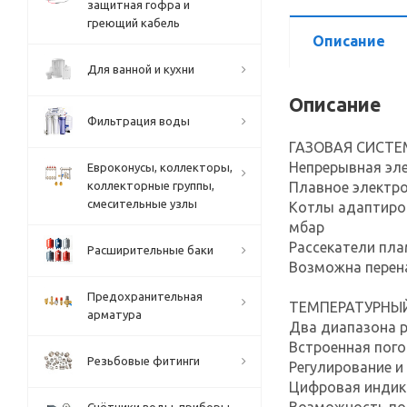
защитная гофра и
греющий кабель
Описание
Для ванной и кухни
Описание
Фильтрация воды
ГАЗОВАЯ СИСТЕ
Непрерывная эл
Евроконусы, коллекторы,
коллекторные группы,
Плавное электро
смесительные узлы
Котлы адаптиров
мбар
Рассекатели пла
Расширительные баки
Возможна перен
Предохранительная
ТЕМПЕРАТУРНЫ
арматура
Два диапазона р
Встроенная пог
Резьбовые фитинги
Регулирование и
Цифровая индик