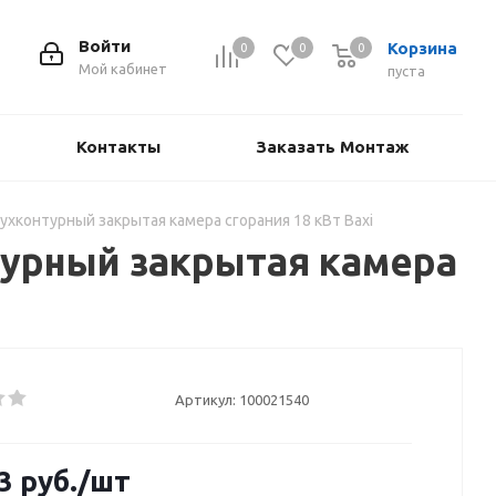
Войти
Корзина
0
0
0
Мой кабинет
пуста
Контакты
Заказать Монтаж
ухконтурный закрытая камера сгорания 18 кВт Baxi
турный закрытая камера
Артикул:
100021540
3
руб.
/шт