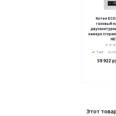
Котел ECO 
газовый н
двухконтурн
камера сгорани
NE
1 шт.
Арти
59 922
р
Этот това