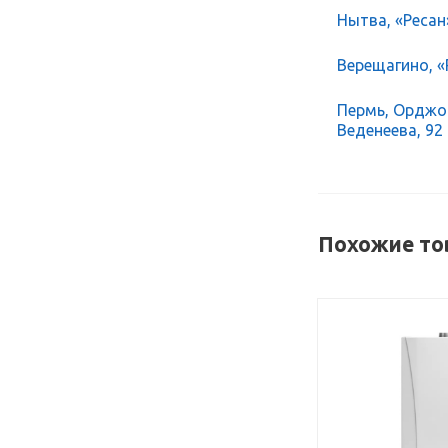
Нытва, «Ресан
Верещагино, «Р
Пермь, Орджон
Веденеева, 92
Похожие то