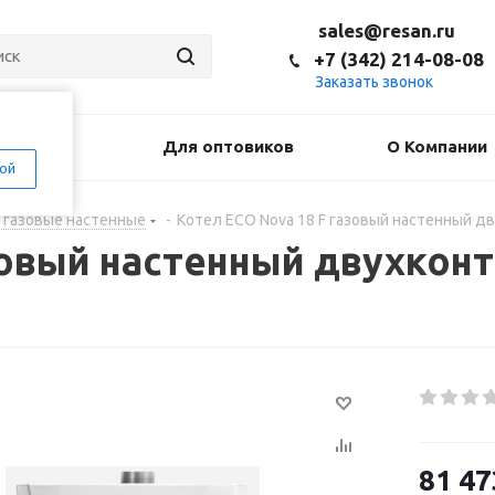
sales@resan.ru
+7 (342) 214-08-08
Заказать звонок
оставка
Для оптовиков
О Компании
ой
 газовые настенные
-
Котел ECO Nova 18 F газовый настенный дв
азовый настенный двухкон
81 47