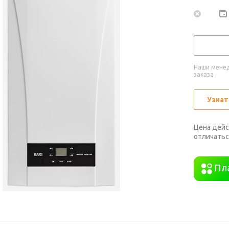
Наши менед
заказа
Узнат
Цена дейс
отличатьс