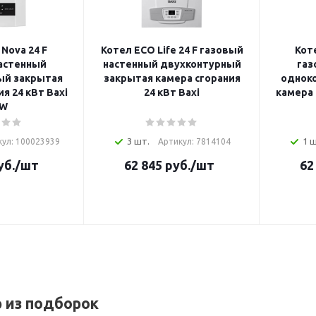
Nova 24 F
Котел ECO Life 24 F газовый
Коте
астенный
настенный двухконтурный
газ
ый закрытая
закрытая камера сгорания
однок
я 24 кВт Baxi
24 кВт Baxi
камера 
W
3 шт.
1 
кул: 100023939
Артикул: 7814104
уб.
/шт
62 845
руб.
/шт
62
р из подборок