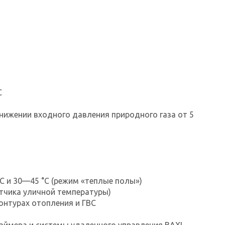
С
нижении входного давления природного газа от 5
С и 30—45 °С (режим «теплые полы»)
тчика уличной температуры)
онтурах отопления и ГВС