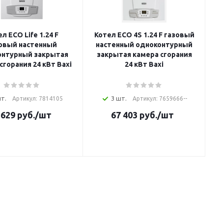
л ECO Life 1.24 F
Котел ECO 4S 1.24 F газовый
овый настенный
настенный одноконтурный
онтурный закрытая
закрытая камера сгорания
сгорания 24 кВт Baxi
24 кВт Baxi
шт.
3 шт.
Артикул: 7814105
Артикул: 7659666--
 629
руб.
/шт
67 403
руб.
/шт