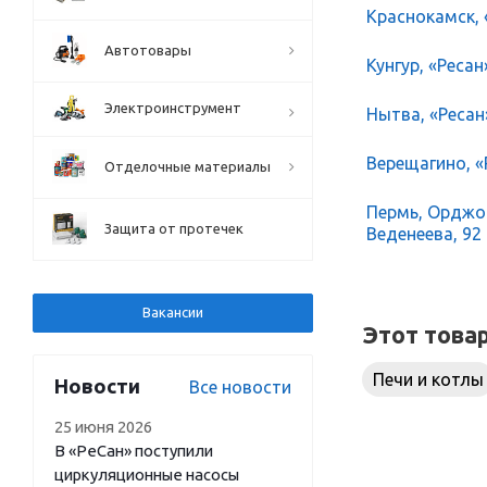
Краснокамск, 
Автотовары
Кунгур, «Ресан
Электроинструмент
Нытва, «Ресан
Верещагино, «Р
Отделочные материалы
Пермь, Орджон
Защита от протечек
Веденеева, 92
Вакансии
Этот това
Печи и котлы
Новости
Все новости
25 июня 2026
В «РеСан» поступили
циркуляционные насосы