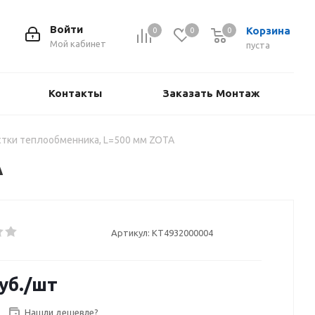
Войти
Корзина
0
0
0
Мой кабинет
пуста
Контакты
Заказать Монтаж
стки теплообменника, L=500 мм ZOTA
A
Артикул:
КТ4932000004
уб.
/шт
Нашли дешевле?