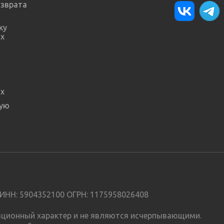
озврата
ку
х
х
ную
ИНН: 5904352100 ОГРН: 1175958026408
мационный характер и не являются исчерпывающими.