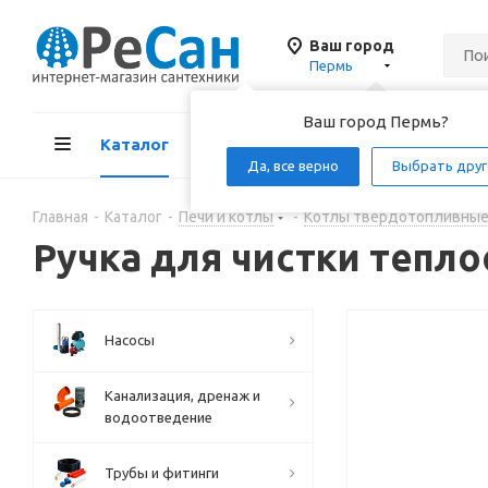
Ваш город
Пермь
Ваш город Пермь?
Каталог
Акции
Д
Да, все верно
Выбрать друг
Главная
-
Каталог
-
Печи и котлы
-
Котлы твердотопливны
Ручка для чистки тепло
Насосы
Канализация, дренаж и
водоотведение
Трубы и фитинги