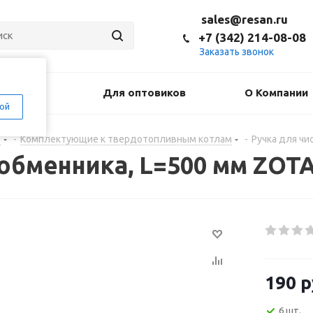
sales@resan.ru
+7 (342) 214-08-08
Заказать звонок
оставка
Для оптовиков
О Компании
ой
е
-
Комплектующие к твердотопливным котлам
-
Ручка для чи
обменника, L=500 мм ZOT
190
р
6 шт.