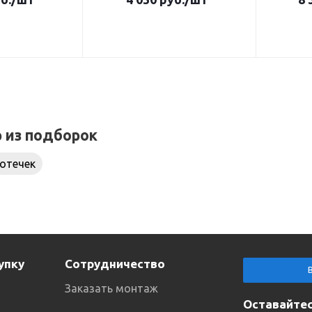
р из подборок
отечек
упку
Сотрудничество
Заказать монтаж
Оставайтес