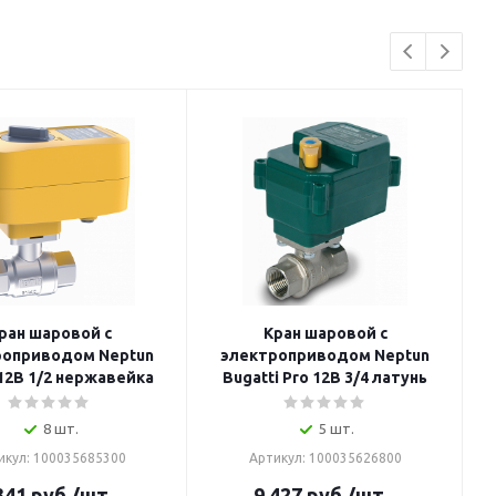
ран шаровой с
Кран шаровой с
роприводом Neptun
электроприводом Neptun
12В 1/2 нержавейка
Bugatti Pro 12В 3/4 латунь
8 шт.
5 шт.
икул: 100035685300
Артикул: 100035626800
341
руб.
/шт.
9 427
руб.
/шт.