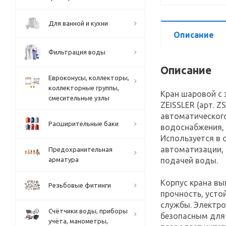
Для ванной и кухни
Описание
Фильтрация воды
Описание
Евроконусы, коллекторы,
коллекторные группы,
Кран шаровой с 
смесительные узлы
ZEISSLER (арт. Z
автоматического
Расширительные баки
водоснабжения,
Используется в 
автоматизации, 
Предохранительная
арматура
подачей воды.
Корпус крана вы
Резьбовые фитинги
прочность, усто
службы. Электро
Счётчики воды, приборы
безопасным для
учёта, манометры,