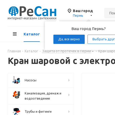
Ваш город
Пермь
Ваш город Пермь?
Каталог
Акции
Д
Да, все верно
Выбрать друг
Главная
-
Каталог
-
Защита от протечек в Перми
-
Кран шаро
Кран шаровой с электро
Насосы
Канализация, дренаж и
водоотведение
Трубы и фитинги