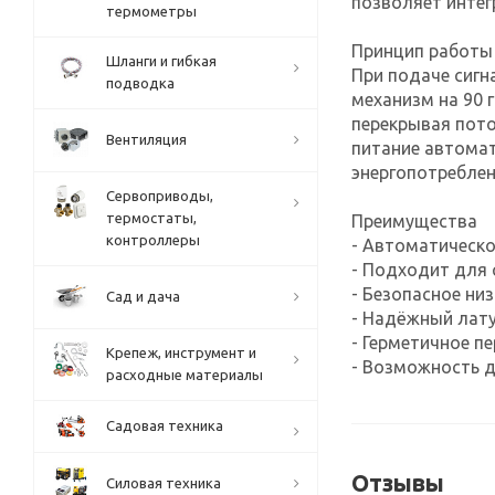
позволяет интег
термометры
Принцип работы
Шланги и гибкая
При подаче сиг
подводка
механизм на 90 
перекрывая пото
Вентиляция
питание автомат
энергопотреблен
Сервоприводы,
термостаты,
Преимущества
контроллеры
- Автоматическ
- Подходит для 
- Безопасное ни
Сад и дача
- Надёжный лат
- Герметичное п
Крепеж, инструмент и
- Возможность 
расходные материалы
Садовая техника
Отзывы
Силовая техника