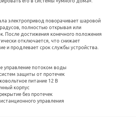
рировать его в системы «умного дома».
нала электропривод поворачивает шаровой
градусов, полностью открывая или
к. После достижения конечного положения
ически отключается, что снижает
ие и продлевает срок службы устройства.
ое управление потоком воды
систем защиты от протечек
зковольтное питание 12 В
унный корпус
ерекрытие без протечек
дистанционного управления