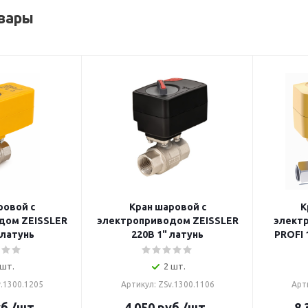
вары
ровой с
Кран шаровой с
К
дом ZEISSLER
электроприводом ZEISSLER
элект
 латунь
220В 1" латунь
PROFI 
 шт.
2 шт.
v.1300.1205
Артикул: ZSv.1300.1106
Арт
б.
/шт
4 050
руб.
/шт
8 