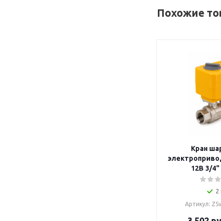
Похожие то
Кран ша
электроприво
12В 3/4"
2
Артикул: ZS
3 502
ру