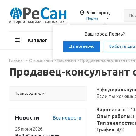
Ваш город
Пермь
Ваш город Пермь?
Каталог
Акции
Д
Да, все верно
Выбрать друг
Главная
-
О компании
-
Вакансии
-
Продавец-консультант сан
Продавец-консультант 
В
федеральну
Производители
Если ты хочешь 
Зарплата:
от 70
Опыт работы:
н
Новости
Все новости
Тип занятости
:
25 июня 2026
График
: 4/2
В «РеСан» поступили