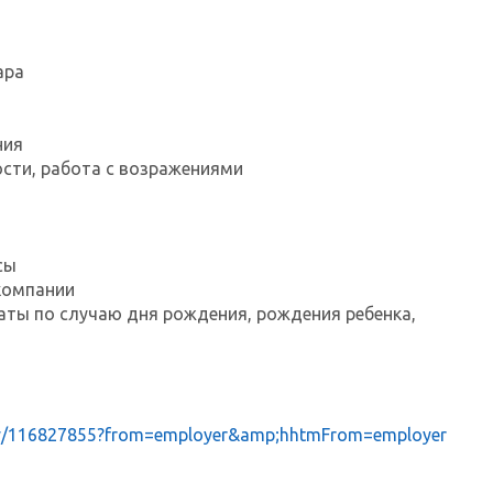
ара
ния
ости, работа с возражениями
сы
компании
ты по случаю дня рождения, рождения ребенка,
ncy/116827855?from=employer&amp;hhtmFrom=employer