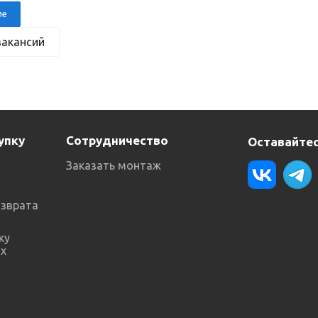
ме
вакансий
упку
Сотрудничество
Оставайтес
Заказать монтаж
озврата
ку
х