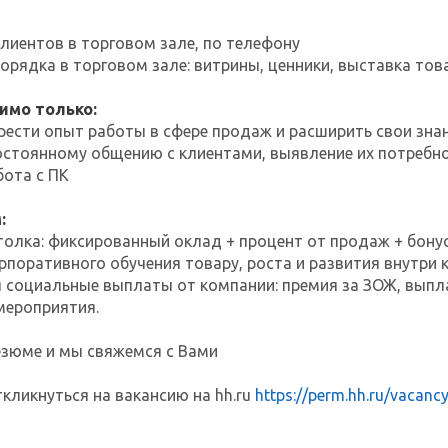
клиентов в торговом зале, по телефону
орядка в торговом зале: витрины, ценники, выставка тов
имо только:
рести опыт работы в сфере продаж и расширить свои зна
постоянному общению с клиентами, выявление их потребн
бота с ПК
:
толка: фиксированный оклад + процент от продаж + бону
поративного обучения товару, роста и развития внутри 
социальные выплаты от компании: премия за ЗОЖ, выпла
мероприятия.
езюме и мы свяжемся с Вами
кликнуться на вакансию на hh.ru
https://perm.hh.ru/vaca