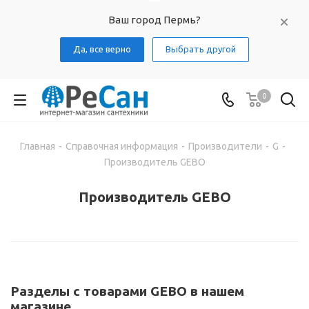
Ваш город Пермь?
Да, все верно
Выбрать другой
0
Главная
-
Справочная информация
-
Производители
-
G
-
Производитель GEBO
Производитель GEBO
Разделы с товарами GEBO в нашем
магазине