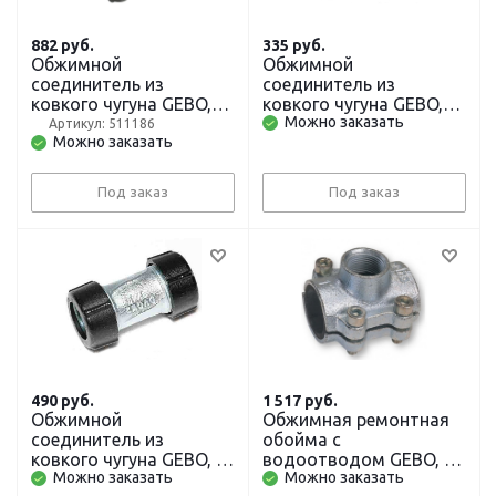
882
руб.
335
руб.
Обжимной
Обжимной
соединитель из
соединитель из
ковкого чугуна GEBO,
ковкого чугуна GEBO,
Можно заказать
3/4 дюйма, ц/г
1/2 дюйма, ц/ц
Артикул: 511186
Можно заказать
Под заказ
Под заказ
490
руб.
1 517
руб.
Обжимной
Обжимная ремонтная
соединитель из
обойма с
ковкого чугуна GEBO, 1
водоотводом GEBO, 1
Можно заказать
Можно заказать
дюйм, ц/ц
дюйм x внутренняя