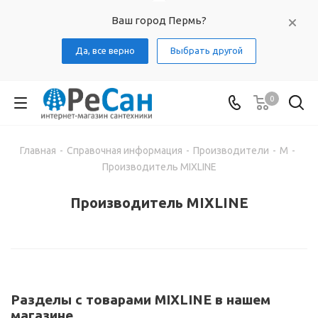
Ваш город Пермь?
Да, все верно
Выбрать другой
0
Главная
-
Справочная информация
-
Производители
-
M
-
Производитель MIXLINE
Производитель MIXLINE
Разделы с товарами MIXLINE в нашем
магазине