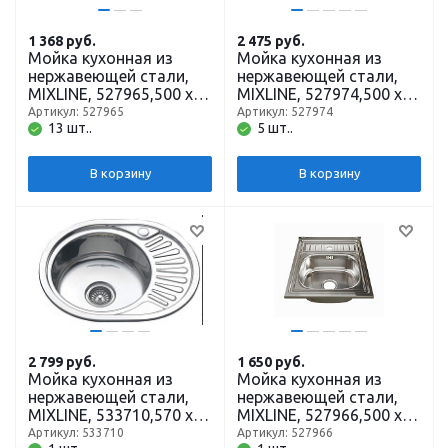
1 368
руб.
2 475
руб.
Мойка кухонная из
Мойка кухонная из
нержавеющей стали,
нержавеющей стали,
MIXLINE, 527965,500 x
MIXLINE, 527974,500 x
500 мм, накладная,
600 мм, накладная,
Артикул: 527965
Артикул: 527974
13 шт..
5 шт..
квадратная, толщина
прямоугольная,
0,4 мм
толщина 0,6 мм, с
сифоном
В корзину
В корзину
2 799
руб.
1 650
руб.
Мойка кухонная из
Мойка кухонная из
нержавеющей стали,
нержавеющей стали,
MIXLINE, 533710,570 x
MIXLINE, 527966,500 x
450 мм, врезная,
600 мм, накладная,
Артикул: 533710
Артикул: 527966