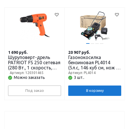
1 690
руб.
20 907
руб.
Шуруповерт-дрель
Газонокосилка
PATRIOT FS 250 сетевая
бензиновая PL4014
(280 Вт., 1 скорость,
(5л.с, 146 куб см, нож 40
макс. крутящий момент
см, сбор/задний
Артикул: 120301465
Артикул: PL4014
Можно заказать
3 шт..
19 Нм,
выброс) STURM
быстрозажимной
патрон)
Под заказ
В корзину