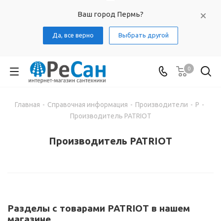
Ваш город Пермь?
Да, все верно
Выбрать другой
0
Главная
-
Справочная информация
-
Производители
-
P
-
Производитель PATRIOT
Производитель PATRIOT
Разделы с товарами PATRIOT в нашем
магазине