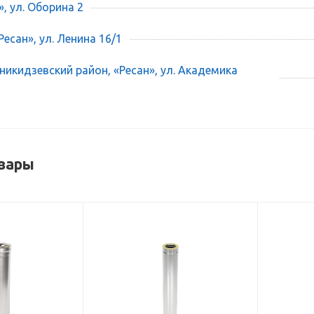
», ул. Оборина 2
есан», ул. Ленина 16/1
икидзевский район, «Ресан», ул. Академика
вары