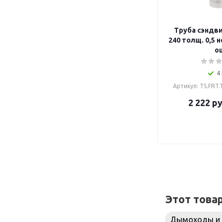
Труба сэндвич
240 толщ. 0,5 н
о
4
Артикул: TS.FRT
2 222
ру
Этот това
Дымоходы и