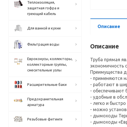
Теплоизоляция,
защитная гофра и
греющий кабель
Описание
Для ванной и кухни
Фильтрация воды
Описание
Евроконусы, коллекторы,
Труба прямая яв
коллекторные группы,
экономичность 
смесительные узлы
Преимущества д
- применяются н
- работают в ши
Расширительные баки
- обеспечивают 
- удобные в обс
Предохранительная
- легко и быстр
арматура
- можно устано
- дымоходы Тер
Резьбовые фитинги
- дымоходы «Евр