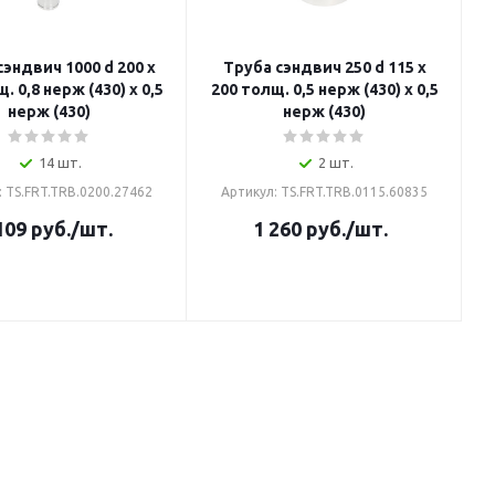
сэндвич 1000 d 200 х
Труба сэндвич 250 d 115 х
. 0,8 нерж (430) х 0,5
200 толщ. 0,5 нерж (430) х 0,5
2
нерж (430)
нерж (430)
14 шт.
2 шт.
: TS.FRT.TRB.0200.27462
Артикул: TS.FRT.TRB.0115.60835
109
руб.
/шт.
1 260
руб.
/шт.