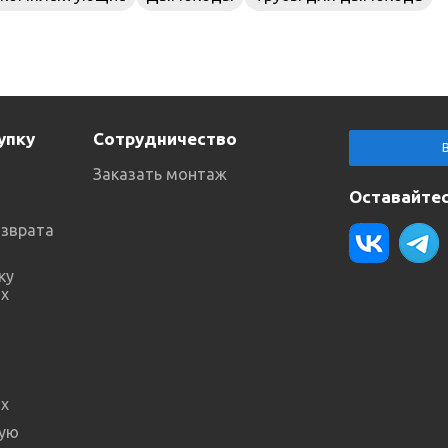
упку
Сотрудничество
Заказать монтаж
Оставайтес
озврата
ку
х
х
ную