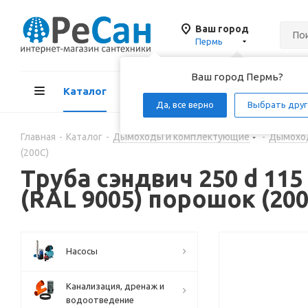
Ваш город
Пермь
Ваш город Пермь?
Каталог
Акции
Д
Да, все верно
Выбрать друг
Главная
-
Каталог
-
Дымоходы и комплектующие
-
Дымохо
(200С)
Труба сэндвич 250 d 115 
(RAL 9005) порошок (200
Насосы
Канализация, дренаж и
водоотведение