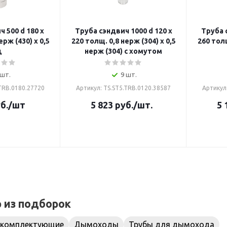
 500 d 180 х
Труба сэндвич 1000 d 120 х
Труба 
ерж (430) х 0,5
220 толщ. 0,8 нерж (304) х 0,5
260 толщ
ц
нерж (304) с хомутом
 шт.
9 шт.
.TRB.0180.27720
Артикул: TS.ST5.TRB.0120.38587
Артикул
б.
/шт
5 823
руб.
/шт.
5 
р из подборок
 комплектующие
Дымоходы
Трубы для дымохода