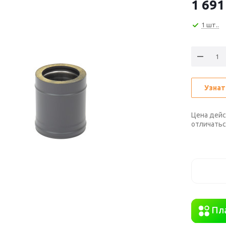
1 691
1 шт..
Узнат
Цена дейс
отличатьс