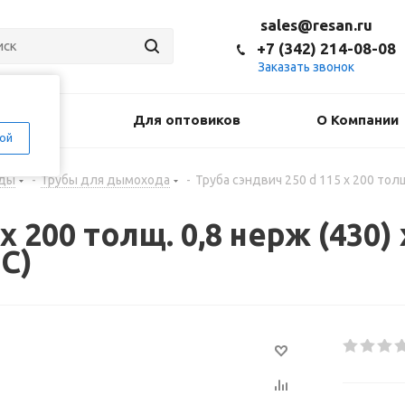
sales@resan.ru
+7 (342) 214-08-08
Заказать звонок
оставка
Для оптовиков
О Компании
ой
ды
-
Трубы для дымохода
-
Труба сэндвич 250 d 115 х 200 толщ
х 200 толщ. 0,8 нерж (430)
С)