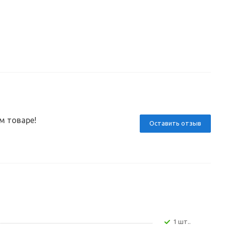
м товаре!
Оставить отзыв
1 шт..