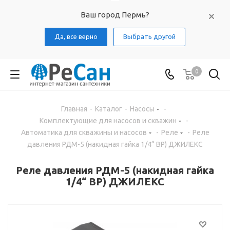
Ваш город Пермь?
Да, все верно
Выбрать другой
0
Главная
-
Каталог
-
Насосы
-
Комплектующие для насосов и скважин
-
Автоматика для скважины и насосов
-
Реле
-
Реле
давления РДМ-5 (накидная гайка 1/4“ ВР) ДЖИЛЕКС
Реле давления РДМ-5 (накидная гайка
1/4“ ВР) ДЖИЛЕКС