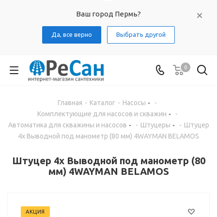
Ваш город Пермь?
Да, все верно
Выбрать другой
0
Главная
-
Каталог
-
Насосы
-
Комплектующие для насосов и скважин
-
Автоматика для скважины и насосов
-
Штуцеры
-
Штуцер
4х Выводной под манометр (80 мм) 4WAYMAN BELAMOS
Штуцер 4х Выводной под манометр (80
мм) 4WAYMAN BELAMOS
АКЦИЯ