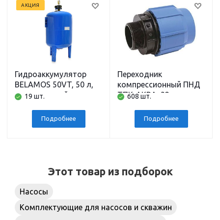
АКЦИЯ
Гидроаккумулятор
Переходник
BELAMOS 50VT, 50 л,
компрессионный ПНД
вертикальный
ТПК-АКВА, 32 мм x
19 шт.
608 шт.
напольный,
наружная резьба 1
подключение 1 дюйм
дюйм
Подробнее
Подробнее
Этот товар из подборок
Насосы
Комплектующие для насосов и скважин