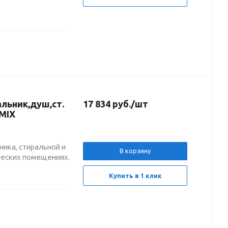
льник,душ,ст.
17 834
руб.
/шт
EMIX
ника, стиральной и
В корзину
ческих помещениях.
Купить в 1 клик