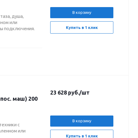
В корзину
таза, душа,
нном или
Купить в 1 клик
мы подключения.
23 628
руб.
/шт
пос. маш) 200
В корзину
техники с
аленном или
Купить в 1 клик