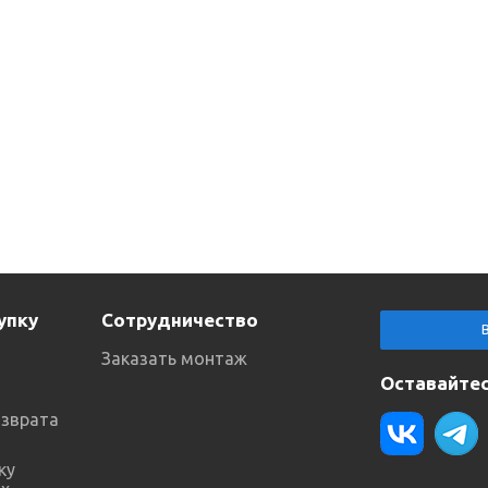
упку
Сотрудничество
Заказать монтаж
Оставайтес
озврата
ку