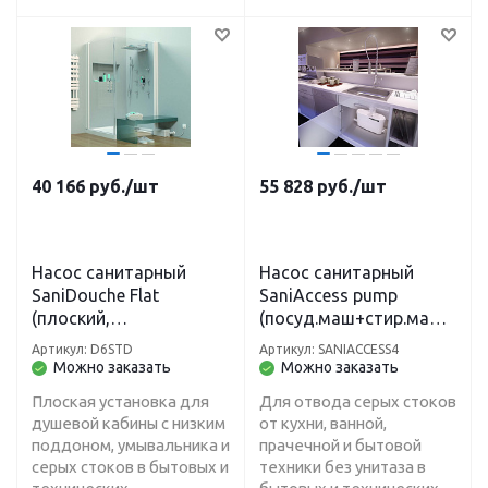
40 166
руб.
/шт
55 828
руб.
/шт
Насос санитарный
Насос санитарный
SaniDouche Flat
SaniAccess pump
(плоский,
(посуд.маш+стир.маш+
умывальник+душевая
раковина+душ+ванна+
Артикул: D6STD
Артикул: SANIACCESS4
кабина, макс.150л) H-4
кухня) H-5 м, L-50 м
Можно заказать
Можно заказать
м, L-40 м
Плоская установка для
Для отвода серых стоков
душевой кабины с низким
от кухни, ванной,
поддоном, умывальника и
прачечной и бытовой
серых стоков в бытовых и
техники без унитаза в