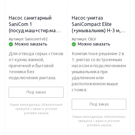
Насос санитарный
Насос-унитаз
SaniCom 1
SaniCompact Elite
(посуд.маш+стир.маш+
(+умывальник) H-3 м, L-
раковина+душ+ванна+
30 м
Артикул: Sanicom1v02
Артикул: C6LV
кухня) H-11 м, L-80 м
Можно заказать
Можно заказать
Для отвода серых стоков
Компактное решение 2 в
от кухни, ванной,
1: унитаз со встроенным
прачечной и бытовой
насосом и подключением
техники без
умывальника при
подключения унитаза.
удаленном или
расположенном выше
стояке.
Под заказ
Под заказ
Наши менеджеры обязательно
свяжутся с вами и уточнят
условия заказа
Наши менеджеры обязательно
свяжутся с вами и уточнят
условия заказа