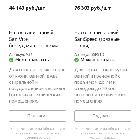
44 143
руб.
/шт
76 303
руб.
/шт
Насос санитарный
Насос санитарный
SaniVite
SaniSpeed (грязные
(посуд.маш.+стир.маш.
стоки,
+раковина+душ) H-5 м,
кухня+ванна+прачечна
Артикул: V35
Артикул: SSPSTD
L-50 м
я ) Н-7 м, L-70 м
Можно заказать
Можно заказать
Для отвода серых стоков
Для серых стоков кухни,
от кухни, ванной, душа,
ванной и прачечной с
стиральной и
подъемом до 7 м и
посудомоечной машины в
отводом до 70 м в
бытовых и технических
бытовых и технических
помещениях.
помещениях.
Под заказ
Под заказ
Наши менеджеры обязательно
Наши менеджеры обязательно
свяжутся с вами и уточнят
свяжутся с вами и уточнят
условия заказа
условия заказа