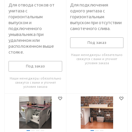
Для отвода стоков от
Для подключения
унитаза с
одного унитаза с
горизонтальным
горизонтальным
выпуском и
выпуском при отсутствии
подключенного
самотечного слива.
умывальника при
удаленном или
Под заказ
расположенном выше
стояке.
Наши менеджеры обязательно
свяжутся с вами и уточнят
условия заказа
Под заказ
Наши менеджеры обязательно
свяжутся с вами и уточнят
условия заказа