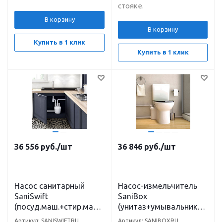
стояке.
В корзину
В корзину
Купить в 1 клик
Купить в 1 клик
36 556
руб.
/шт
36 846
руб.
/шт
Насос санитарный
Насос-измельчитель
SaniSwift
SaniBox
(посуд.маш.+стир.маш.
(унитаз+умывальник+д
+раковина+душ) H-4м,
уш+биде) откачивание
Артикул: SANISWIFTRU
Артикул: SANIBOXRU