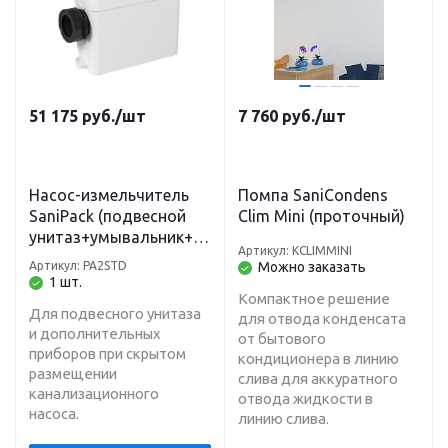
51 175
руб.
/шт
7 760
руб.
/шт
Насос-измельчитель
Помпа SaniCondens
SaniPack (подвесной
Clim Mini (проточный)
унитаз+умывальник+д
Артикул: KCLIMMINI
уш+биде) Н-4 м, L-40 м
Артикул: PA2STD
Можно заказать
1 шт.
Компактное решение
Для подвесного унитаза
для отвода конденсата
и дополнительных
от бытового
приборов при скрытом
кондиционера в линию
размещении
слива для аккуратного
канализационного
отвода жидкости в
насоса.
линию слива.