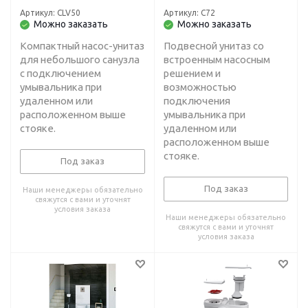
30 м
унитаз+умывальник) H-
Артикул: CLV50
Артикул: C72
3 м, L-30 м
Можно заказать
Можно заказать
Компактный насос-унитаз
Подвесной унитаз со
для небольшого санузла
встроенным насосным
с подключением
решением и
умывальника при
возможностью
удаленном или
подключения
расположенном выше
умывальника при
стояке.
удаленном или
расположенном выше
стояке.
Под заказ
Под заказ
Наши менеджеры обязательно
свяжутся с вами и уточнят
условия заказа
Наши менеджеры обязательно
свяжутся с вами и уточнят
условия заказа