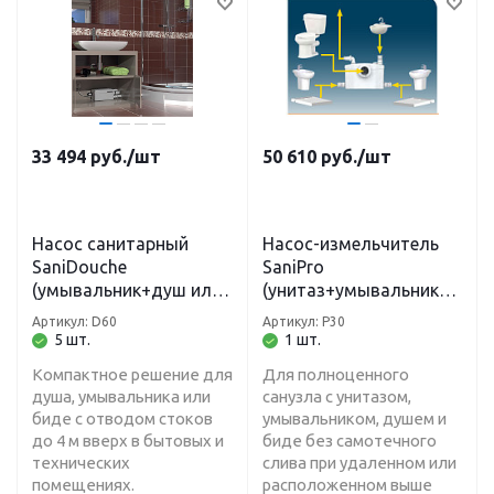
33 494
руб.
/шт
50 610
руб.
/шт
Насос санитарный
Насос-измельчитель
SaniDouche
SaniPro
(умывальник+душ или
(унитаз+умывальник+д
биде, макс.150л) Н-4 м,
уш+биде) Н-5 м, L-100
Артикул: D60
Артикул: P30
L-40 м
м
5 шт.
1 шт.
Компактное решение для
Для полноценного
душа, умывальника или
санузла с унитазом,
биде с отводом стоков
умывальником, душем и
до 4 м вверх в бытовых и
биде без самотечного
технических
слива при удаленном или
помещениях.
расположенном выше