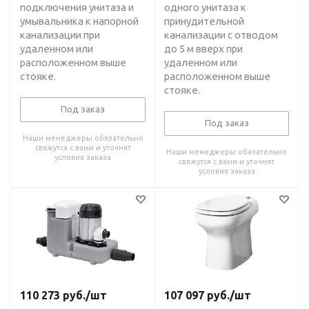
подключения унитаза и
одного унитаза к
умывальника к напорной
принудительной
канализации при
канализации с отводом
удаленном или
до 5 м вверх при
расположенном выше
удаленном или
стояке.
расположенном выше
стояке.
Под заказ
Под заказ
Наши менеджеры обязательно
свяжутся с вами и уточнят
Наши менеджеры обязательно
условия заказа
свяжутся с вами и уточнят
условия заказа
110 273
руб.
/шт
107 097
руб.
/шт