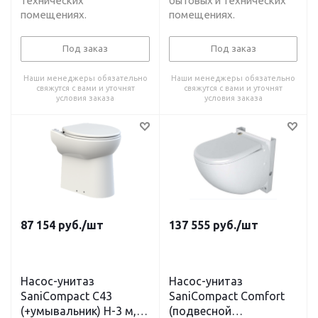
технических
бытовых и технических
помещениях.
помещениях.
Под заказ
Под заказ
Наши менеджеры обязательно
Наши менеджеры обязательно
свяжутся с вами и уточнят
свяжутся с вами и уточнят
условия заказа
условия заказа
87 154
руб.
/шт
137 555
руб.
/шт
Насос-унитаз
Насос-унитаз
SaniCompact C43
SaniCompact Comfort
(+умывальник) H-3 м, L-
(подвесной