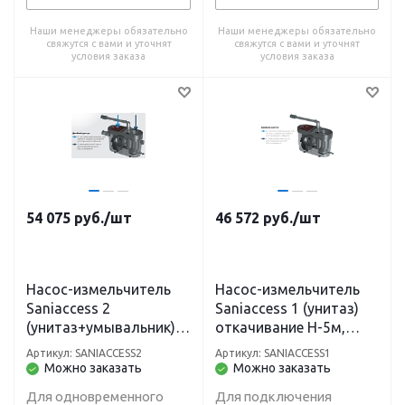
Наши менеджеры обязательно
Наши менеджеры обязательно
свяжутся с вами и уточнят
свяжутся с вами и уточнят
условия заказа
условия заказа
54 075
руб.
/шт
46 572
руб.
/шт
Насос-измельчитель
Насос-измельчитель
Saniaccess 2
Saniaccess 1 (унитаз)
(унитаз+умывальник)
откачивание H-5м,
откачивание H-5м,
L100 м
Артикул: SANIACCESS2
Артикул: SANIACCESS1
L100 м
Можно заказать
Можно заказать
Для одновременного
Для подключения