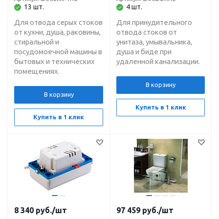
L-40 м
H-4 м, L-80 м
13 шт.
4 шт.
Для отвода серых стоков
Для принудительного
от кухни, душа, раковины,
отвода стоков от
стиральной и
унитаза, умывальника,
посудомоечной машины в
душа и биде при
бытовых и технических
удаленной канализации.
помещениях.
В корзину
В корзину
Купить в 1 клик
Купить в 1 клик
8 340
руб.
/шт
97 459
руб.
/шт