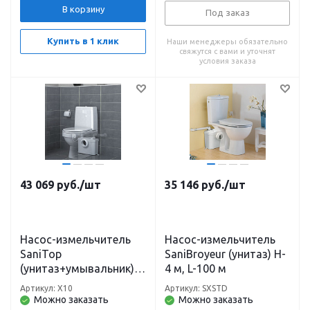
В корзину
Под заказ
Купить в 1 клик
Наши менеджеры обязательно
свяжутся с вами и уточнят
условия заказа
43 069
руб.
/шт
35 146
руб.
/шт
Насос-измельчитель
Насос-измельчитель
SaniTop
SaniВroyeur (унитаз) H-
(унитаз+умывальник)
4 м, L-100 м
H-5 м, L-100 м
Артикул: X10
Артикул: SXSTD
Можно заказать
Можно заказать