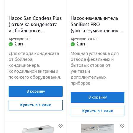
Насос SaniCondens Plus
Насос-измельчитель
( откачка конденсата
SaniBest PRO
из бойлеров и
(унитаз+умывальник+д
кондиционеров и
уш+биде) H-7 м, L-110
Артикул: SK5
Артикул: B3PRO
холодильных витрин)
м
2 шт.
2 шт.
h-4,5 м, L-50м
Для отвода конденсата
Мощная установка для
от бойлера,
отвода фекальных и
кондиционера,
бытовых стоков от
холодильной витрины и
унитаза и
похожего оборудования.
дополнительных
приборов.
В корзину
В корзину
Купить в 1 клик
Купить в 1 клик