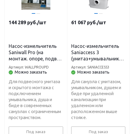
144 289
руб.
/шт
61 067
руб.
/шт
Насос-измельчитель
Насос-измельчитель
Saniwall Pro (на
Saniaccess 3
монтаж. опоре, подвес.
(унитаз+умывальник+д
унитаз+умывальник+д
уш+биде) откачивание
Артикул: WALLPROUPD
Артикул: SANIACCESS3
уш+биде) H-5 м, L-40 м
H-5м, L100 м
Можно заказать
Можно заказать
Для подвесного унитаза
Для санузла с унитазом,
и скрытого монтажа с
умывальником, душем и
подключением
биде при удаленной
умывальника, душа и
канализации при
биде в современных
удаленном или
санузлах с ограниченным
расположенном выше
пространством.
стояке.
Под заказ
Под заказ