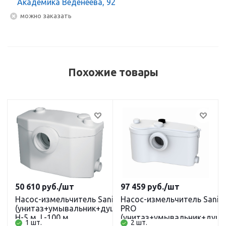
Академика Веденеева, 92
Можно заказать
Похожие товары
50 610
руб.
/шт
97 459
руб.
/шт
Насос-измельчитель SaniPro
Насос-измельчитель SaniB
(унитаз+умывальник+душ+биде)
PRO
Н-5 м, L-100 м
(унитаз+умывальник+душ+
1 шт.
2 шт.