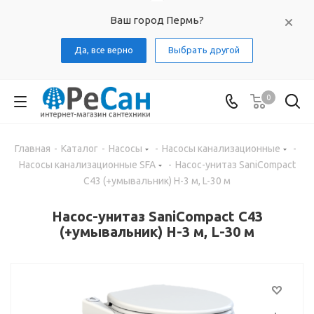
Ваш город Пермь?
Да, все верно
Выбрать другой
0
Главная
-
Каталог
-
Насосы
-
Насосы канализационные
-
Насосы канализационные SFA
-
Насос-унитаз SaniCompact
C43 (+умывальник) H-3 м, L-30 м
Насос-унитаз SaniCompact C43
(+умывальник) H-3 м, L-30 м