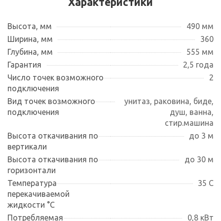
Характеристики
Высота, мм
490 мм
Ширина, мм
360
Глубина, мм
555 мм
Гарантия
2,5 года
Число точек возможного
2
подключения
Вид точек возможного
унитаз, раковина, биде,
подключения
душ, ванна,
стир.машина
Высота откачивания по
до 3 м
вертикали
Высота откачивания по
до 30 м
горизонтали
Температура
35 С
перекачиваемой
жидкости °С
Потребляемая
0,8 кВт