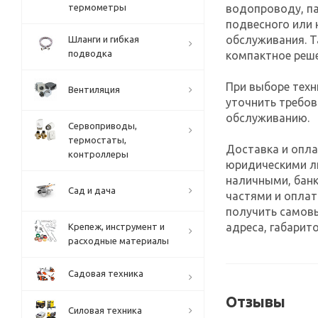
водопроводу, па
термометры
подвесного или 
обслуживания. Т
Шланги и гибкая
подводка
компактное реше
При выборе техн
Вентиляция
уточнить требов
обслуживанию.
Сервоприводы,
термостаты,
Доставка и опла
контроллеры
юридическими л
наличными, банк
Сад и дача
частями и оплат
получить самов
адреса, габарито
Крепеж, инструмент и
расходные материалы
Садовая техника
Отзывы
Силовая техника