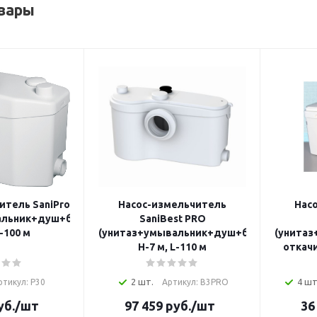
вары
итель SaniPro
Насос-измельчитель
Нас
альник+душ+биде)
SaniBest PRO
L-100 м
(унитаз+умывальник+душ+биде)
(унита
H-7 м, L-110 м
откачи
2 шт.
4 шт
ртикул: P30
Артикул: B3PRO
уб.
/шт
97 459
руб.
/шт
36