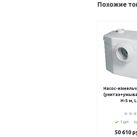
Похожие то
Насос-измельч
(унитаз+умыв
Н-5 м, 
1 шт.
А
50 610
р