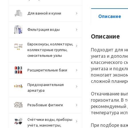
Для ванной и кухни
Описание
Фильтрация воды
Описание
Евроконусы, коллекторы,
Подходит для не
коллекторные группы,
унитаз и допол
смесительные узлы
классического с
унитаза и подкл
Расширительные баки
помогает эконом
сложной планир
Предохранительная
арматура
Откачивание вып
горизонтали. В 
Резьбовые фитинги
рекомендуемый 
температура исп
Счётчики воды, приборы
При подборе ва
учёта, манометры,