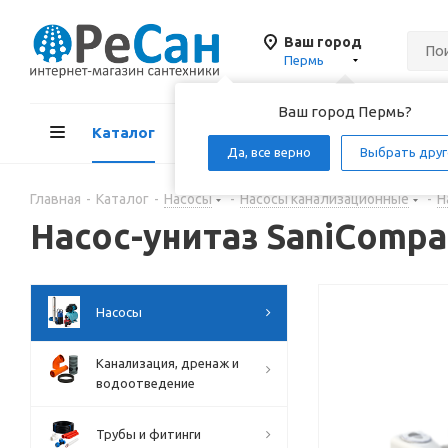
Ваш город
Пермь
Ваш город Пермь?
Каталог
Акции
Д
Да, все верно
Выбрать друг
Главная
-
Каталог
-
Насосы
-
Насосы канализационные
-
Н
Насос-унитаз SaniCompac
Насосы
Канализация, дренаж и
водоотведение
Трубы и фитинги