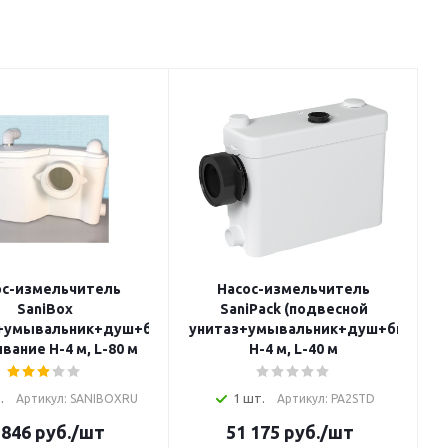
ос-измельчитель
Насос-измельчитель
SaniBox
SaniPack (подвесной
з+умывальник+душ+биде)
унитаз+умывальник+душ+биде)
вание H-4 м, L-80 м
Н-4 м, L-40 м
.
1 шт.
Артикул: SANIBOXRU
Артикул: PA2STD
 846
руб.
/шт
51 175
руб.
/шт