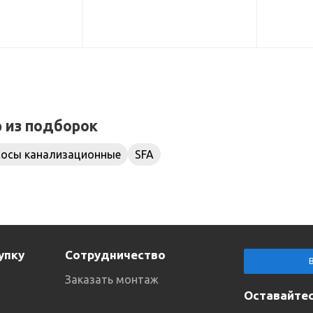
р из подборок
сосы канализационные
SFA
упку
Сотрудничество
Заказать монтаж
Оставайтес