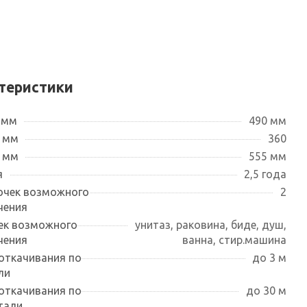
теристики
 мм
490 мм
 мм
360
, мм
555 мм
я
2,5 года
очек возможного
2
чения
ек возможного
унитаз, раковина, биде, душ,
чения
ванна, стир.машина
откачивания по
до 3 м
ли
откачивания по
до 30 м
тали