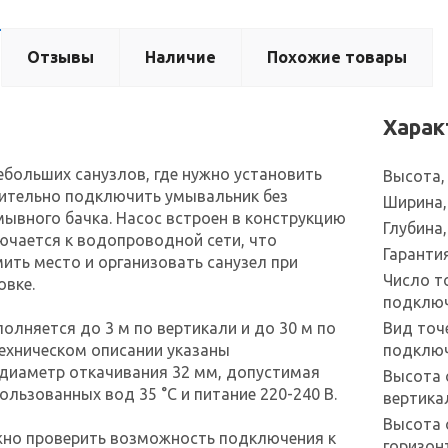
Отзывы
Наличие
Похожие товары
Харак
больших санузлов, где нужно установить
Высота,
нительно подключить умывальник без
Ширина,
мывного бачка. Насос встроен в конструкцию
Глубина
ючается к водопроводной сети, что
Гаранти
ить место и организовать санузел при
Число т
овке.
подклю
олняется до 3 м по вертикали и до 30 м по
Вид точ
техническом описании указаны
подклю
диаметр откачивания 32 мм, допустимая
Высота 
ользованных вод 35 °C и питание 220-240 В.
вертика
Высота 
жно проверить возможность подключения к
горизон