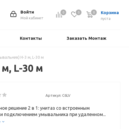
Войти
Корзина
0
0
0
Мой кабинет
пуста
Контакты
Заказать Монтаж
ывальник) H-3 м, L-30 м
м, L-30 м
Артикул:
C6LV
ое решение 2 в 1: унитаз со встроенным
и подключением умывальника при удаленном...
е