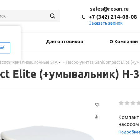
sales@resan.ru
+7 (342) 214-08-08
Заказать звонок
оставка
Для оптовиков
О Компании
ой
асосы канализационные SFA
-
Насос-унитаз SaniCompact Elite (+ум
t Elite (+умывальник) H-3 
Компактн
насосом 
Подробне