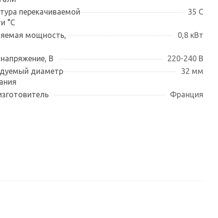
тура перекачиваемой
35 С
и °С
яемая мощность,
0,8 кВт
 напряжение, В
220-240 В
дуемый диаметр
32 мм
ания
изготовитель
Франция