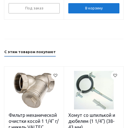
гайками и кабелем
PUMPMAN
Под заказ
В корзину
С этим товаром покупают
Фильтр механической
Хомут со шпилькой и
очистки косой 1 1/4" г/
дюбелем (1 1/4") (38-
г никель VALTEC
43 мм)