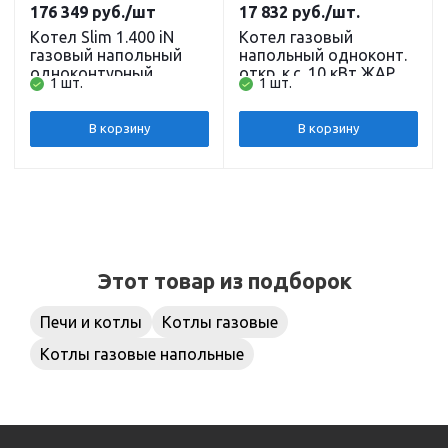
176 349
руб.
/шт
17 832
руб.
/шт.
Котел Slim 1.400 iN
Котел газовый
газовый напольный
напольный одноконт.
одноконтурный
откр. к.с. 10 кВт ЖАР
1 шт.
1 шт.
открытая камера
compact КОВ-10 СВПС
сгорания без
(TGV) Сигнал
стабилизатора тяги 40
В корзину
В корзину
кВт Baxi
Этот товар из подборок
Печи и котлы
Котлы газовые
Котлы газовые напольные