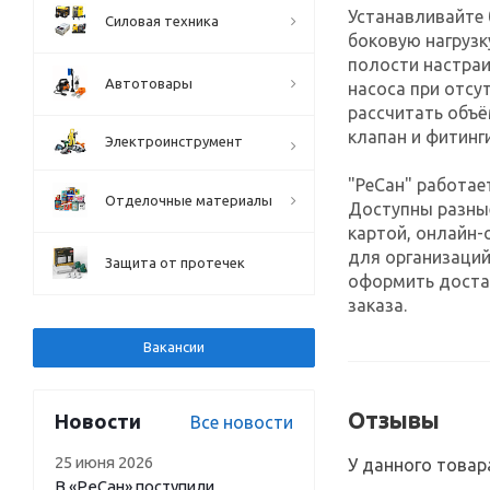
Устанавливайте 
Силовая техника
боковую нагрузк
полости настра
Автотовары
насоса при отсу
рассчитать объё
клапан и фитинги
Электроинструмент
"РеСан" работае
Отделочные материалы
Доступны разны
картой, онлайн-
для организаций
Защита от протечек
оформить достав
заказа.
Вакансии
Отзывы
Новости
Все новости
25 июня 2026
У данного товар
В «РеСан» поступили