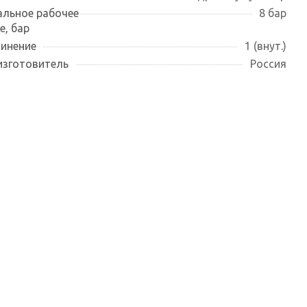
льное рабочее
8 бар
е, бар
инение
1 (внут.)
изготовитель
Россия