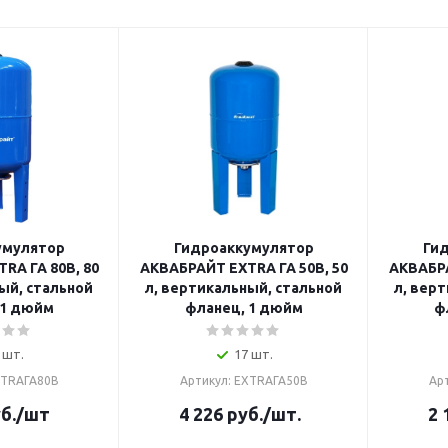
умулятор
Гидроаккумулятор
Ги
RA ГА 80В, 80
АКВАБРАЙТ EXTRA ГА 50В, 50
АКВАБРА
ый, стальной
л, вертикальный, стальной
л, вер
 1 дюйм
фланец, 1 дюйм
ф
 шт.
17 шт.
XTRAГА80В
Артикул: EXTRAГА50В
Ар
б.
/шт
4 226
руб.
/шт.
2 