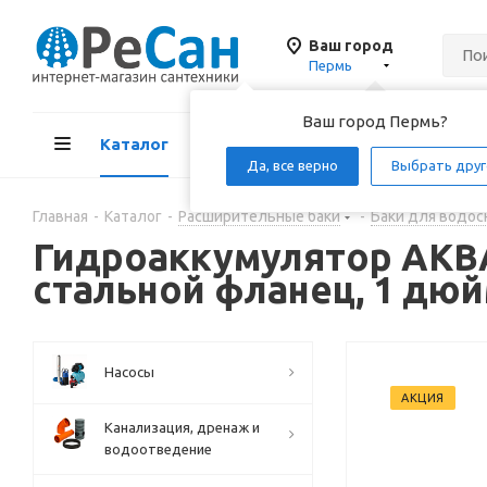
Ваш город
Пермь
Ваш город Пермь?
Каталог
Акции
Д
Да, все верно
Выбрать друг
Главная
-
Каталог
-
Расширительные баки
-
Баки для водос
Гидроаккумулятор АКВА
стальной фланец, 1 дю
Насосы
АКЦИЯ
Канализация, дренаж и
водоотведение