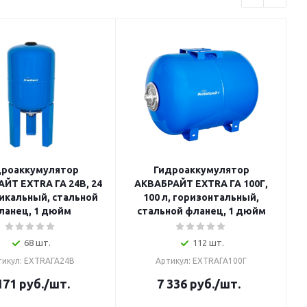
дроаккумулятор
Гидроаккумулятор
ЙТ EXTRA ГА 24В, 24
АКВАБРАЙТ EXTRA ГА 100Г,
А
тикальный, стальной
100 л, горизонтальный,
ланец, 1 дюйм
стальной фланец, 1 дюйм
68 шт.
112 шт.
тикул: EXTRAГА24В
Артикул: EXTRAГА100Г
171
руб.
/шт.
7 336
руб.
/шт.