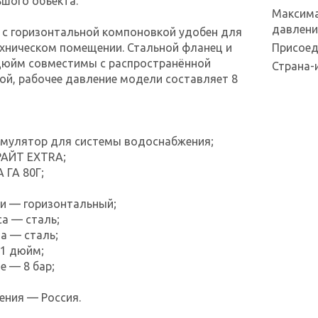
шого объекта.
Максима
давлени
 с горизонтальной компоновкой удобен для
хническом помещении. Стальной фланец и
Присоед
дюйм совместимы с распространённой
Страна-
ой, рабочее давление модели составляет 8
умулятор для системы водоснабжения;
РАЙТ EXTRA;
 ГА 80Г;
и — горизонтальный;
а — сталь;
а — сталь;
1 дюйм;
е — 8 бар;
ения — Россия.