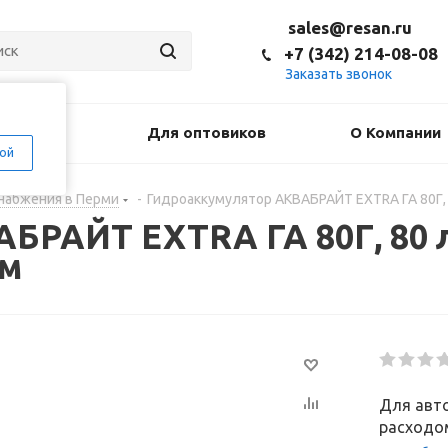
sales@resan.ru
+7 (342) 214-08-08
Заказать звонок
оставка
Для оптовиков
О Компании
ой
набжения в Перми
-
Гидроаккумулятор АКВАБРАЙТ EXTRA ГА 80Г, 
БРАЙТ EXTRA ГА 80Г, 80 л
йм
Для авт
расходом