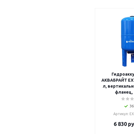
Гидроакк
АКВАБРАЙТ EXT
л, вертикальн
фланец,
36
Артикул: E
6 830
ру