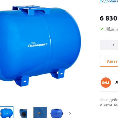
Подробне
6 830
105 шт..
Узнат
Л
Цена дейс
отличатьс