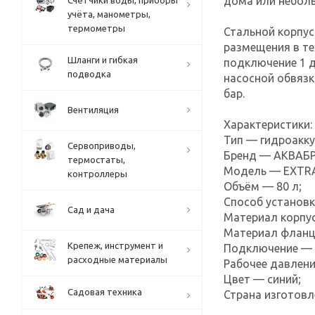
дома или неболь
Счётчики воды, приборы
учёта, манометры,
термометры
Стальной корпус
размещения в те
Шланги и гибкая
подключение 1 
подводка
насосной обвязк
бар.
Вентиляция
Характеристики:
Тип — гидроакк
Сервоприводы,
Бренд — АКВАБ
термостаты,
Модель — EXTRA
контроллеры
Объём — 80 л;
Способ установк
Сад и дача
Материал корпус
Материал фланц
Крепеж, инструмент и
Подключение — 
расходные материалы
Рабочее давлени
Цвет — синий;
Садовая техника
Страна изготовл