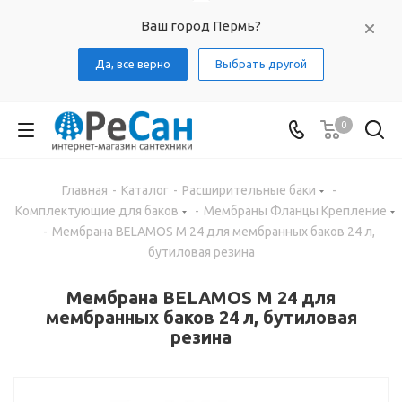
Ваш город Пермь?
Да, все верно
Выбрать другой
0
Главная
-
Каталог
-
Расширительные баки
-
Комплектующие для баков
-
Мембраны Фланцы Крепление
-
Мембрана BELAMOS M 24 для мембранных баков 24 л,
бутиловая резина
Мембрана BELAMOS M 24 для
мембранных баков 24 л, бутиловая
резина