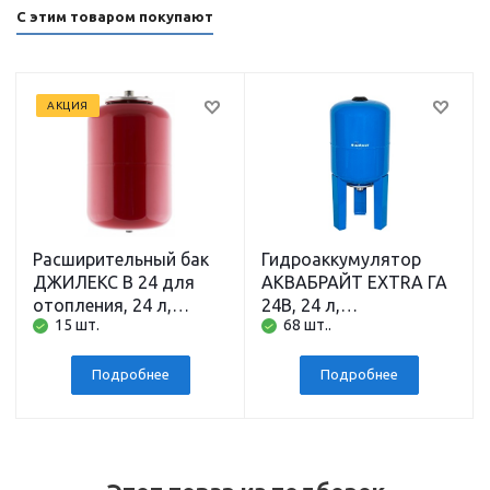
С этим товаром покупают
АКЦИЯ
Расширительный бак
Гидроаккумулятор
ДЖИЛЕКС В 24 для
АКВАБРАЙТ EXTRA ГА
отопления, 24 л,
24В, 24 л,
15 шт.
68 шт..
вертикальный,
вертикальный,
подключение 1 дюйм,
стальной фланец, 1
6 бар
дюйм
Подробнее
Подробнее