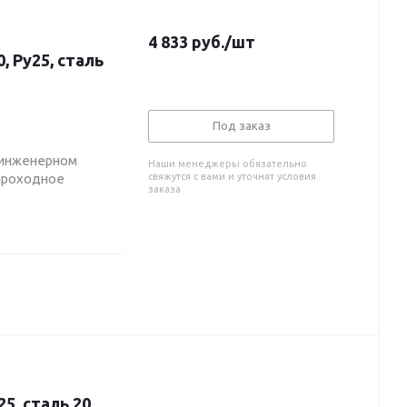
4 833
руб.
/шт
 Ру25, сталь
Под заказ
 инженерном
Наши менеджеры обязательно
опроходное
свяжутся с вами и уточнят условия
заказа
5, сталь 20