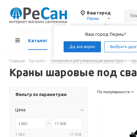
Ваш город
Пермь
Ваш город Пермь?
Каталог
Акции
Д
Да, все верно
Выбрать друг
Главная
-
Каталог
-
Запорная и регулирующая арматура
-
Кр
Краны шаровые под св
По популярности
Фильтр по параметрам
Цена
1 062
17 058