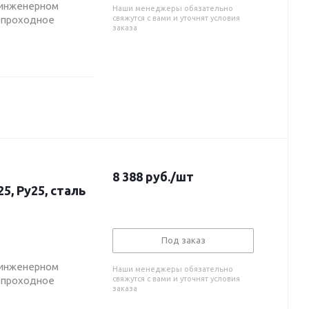
 инженерном
Наши менеджеры обязательно
нопроходное
свяжутся с вами и уточнят условия
заказа
8 388
руб.
/шт
, Ру25, сталь
Под заказ
 инженерном
Наши менеджеры обязательно
нопроходное
свяжутся с вами и уточнят условия
заказа