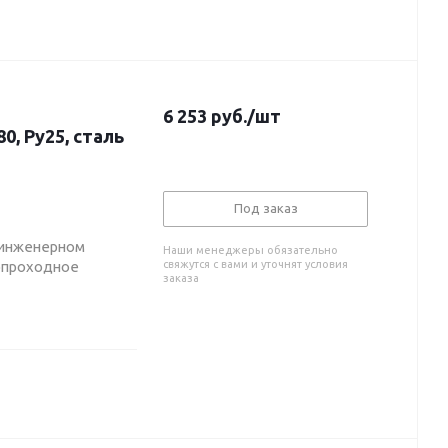
6 253
руб.
/шт
, Ру25, сталь
Под заказ
 инженерном
Наши менеджеры обязательно
нопроходное
свяжутся с вами и уточнят условия
заказа