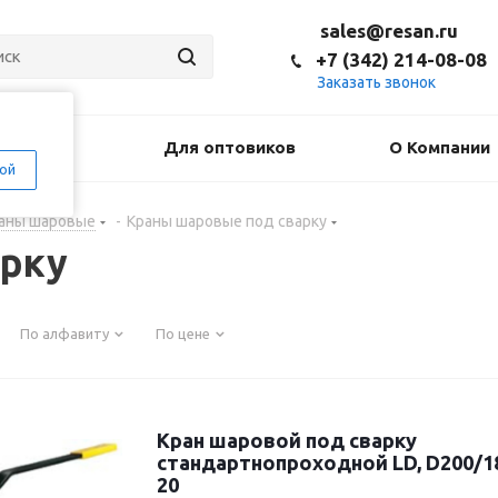
sales@resan.ru
+7 (342) 214-08-08
Заказать звонок
оставка
Для оптовиков
О Компании
ой
аны шаровые
-
Краны шаровые под сварку
арку
По алфавиту
По цене
Кран шаровой под сварку
стандартнопроходной LD, D200/180
20