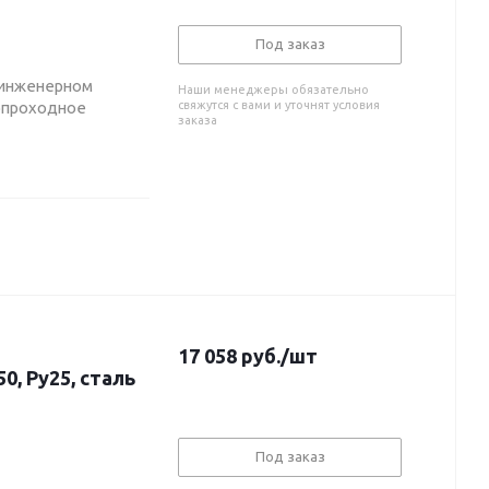
Под заказ
 инженерном
Наши менеджеры обязательно
нопроходное
свяжутся с вами и уточнят условия
заказа
17 058
руб.
/шт
, Ру25, сталь
Под заказ