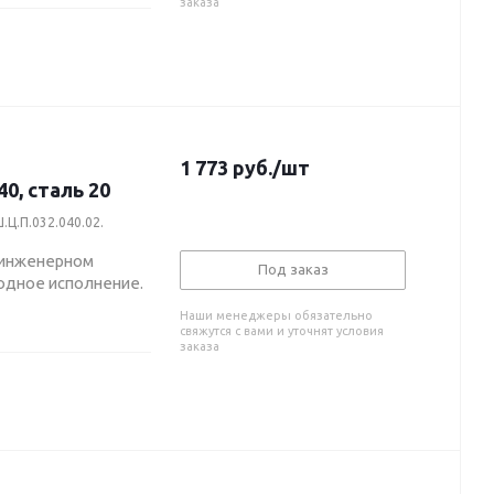
заказа
1 773
руб.
/шт
0, сталь 20
.Ц.П.032.040.02.
 инженерном
Под заказ
одное исполнение.
Наши менеджеры обязательно
свяжутся с вами и уточнят условия
заказа