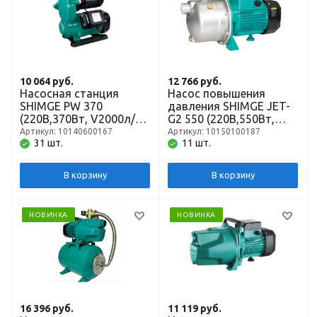
10 064
руб.
12 766
руб.
Насосная станция
Насос повышения
SHIMGE PW 370
давления SHIMGE JET-
(220В,370Вт, V2000л/ч,
G2 550 (220В,550Вт,
нап36,всас8) кабель 1,3
V4000л/ч, нап38,всас9)
Артикул: 10140600167
Артикул: 10150100187
31 шт.
11 шт.
м.
кабель 1,3 м.
В корзину
В корзину
НОВИНКА
НОВИНКА
16 396
руб.
11 119
руб.