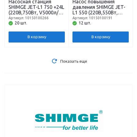
Насосная станция
Насос повышения
SHIMGE JET-L1 750 +24L
давления SHIMGE JET-
(220В,750Вт, V5000л/ч,
L1 550 (220В,550Вт,
нап41,всас9) кабель 1,3
V4000л/ч, нап41,всас9)
Артикул: 10150100266
Артикул: 10150100191
20 шт.
12 шт.
м.
кабель 1,3 м.
В корзину
В корзину
Показать еще