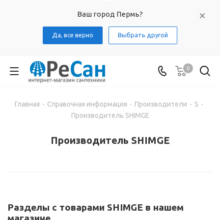
Ваш город Пермь?
Да, все верно
Выбрать другой
0
Главная
-
Справочная информация
-
Производители
-
S
-
Производитель SHIMGE
Производитель SHIMGE
Разделы с товарами SHIMGE в нашем
магазине