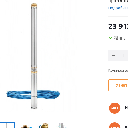
производ
Подробне
23 91
28 шт.
Количеств
Узнат
Н
В