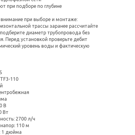
ют при подборе по глубине
 внимание при выборе и монтаже:
изонтальной трассы заранее рассчитайте
 подберите диаметр трубопровода без
я. Перед установкой проверьте дебит
мический уровень воды и фактическую
S
 TF3-110
ый
центробежная
йма
0 В
0 Вт
ность: 2700 л/ч
напор: 110 м
: 1 дюйма