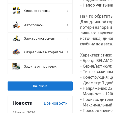
- Напор учитыва
Силовая техника
На что обратить
Для длинной гор
Автотовары
потери напора и
лишнего заужени
источника, дина
Электроинструмент
глубину подвеса.
Отделочные материалы
Характеристики:
- Бренд: BELAMO
- Серия/артикул:
Защита от протечек
- Тип: скважинн
- Конструкция: 
- Диаметр: 3 дю
Вакансии
- Напряжение: 22
- Мощность: 120
- Производитель
Новости
Все новости
- Максимальный 
- Присоединение
25 июня 2026