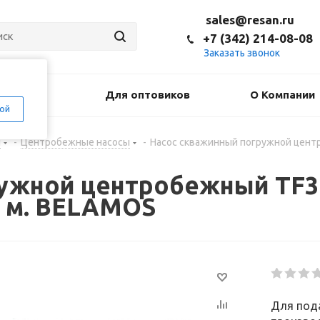
sales@resan.ru
+7 (342) 214-08-08
Заказать звонок
оставка
Для оптовиков
О Компании
ой
н
-
Центробежные насосы
-
Насос скважинный погружной центро
жной центробежный TF3 -11
5 м. BELAMOS
Для пода