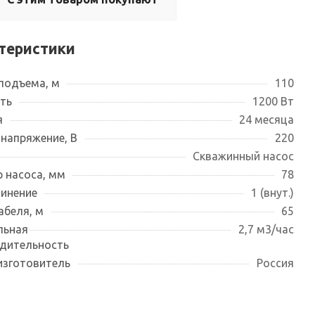
теристики
подъема, м
110
ть
1200 Вт
я
24 месяца
 напряжение, В
220
Скважинный насос
 насоса, мм
78
инение
1 (внут.)
абеля, м
65
льная
2,7 м3/час
дительность
изготовитель
Россия