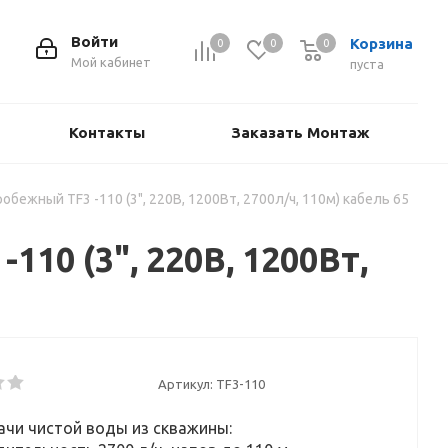
Войти
Корзина
0
0
0
Мой кабинет
пуста
Контакты
Заказать Монтаж
бежный TF3 -110 (3", 220В, 1200Вт, 2700л/ч, 110м) кабель 65
0 (3", 220В, 1200Вт,
Артикул:
TF3-110
чи чистой воды из скважины: