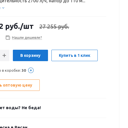
ительность 2700 л/ч, напор до 110 м...
е
2
руб.
/шт
27 255 руб.
Нашли дешевле?
В корзину
Купить в 1 клик
о в коробке:
30
ь оптовую цену
ет воды? Не беда!
есна в Ресан