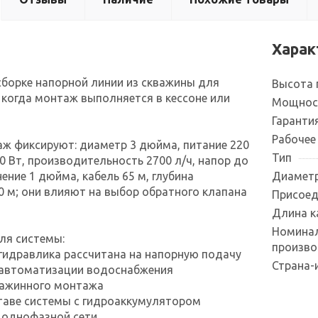
Харак
борке напорной линии из скважины для
Высота 
 когда монтаж выполняется в кессоне или
Мощнос
Гаранти
Рабочее
аж фиксируют: диаметр 3 дюйма, питание 220
Тип
0 Вт, производительность 2700 л/ч, напор до
ение 1 дюйма, кабель 65 м, глубина
Диаметр
0 м; они влияют на выбор обратного клапана
Присоед
Длина к
Номина
ля системы:
произво
гидравлика рассчитана на напорную подачу
Страна-
 автоматизации водоснабжения
важинного монтажа
ставе системы с гидроаккумулятором
 однофазной сети