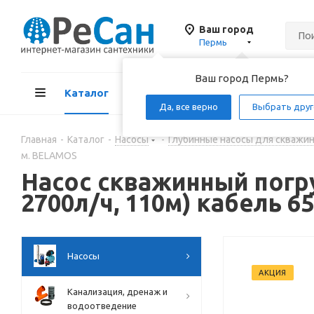
Ваш город
Пермь
Ваш город Пермь?
Каталог
Акции
Д
Да, все верно
Выбрать друг
Главная
-
Каталог
-
Насосы
-
Глубинные насосы для скважи
м. BELAMOS
Насос скважинный погру
2700л/ч, 110м) кабель 6
Насосы
АКЦИЯ
Канализация, дренаж и
водоотведение