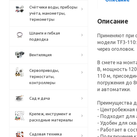
Счётчики воды, приборы
учёта, манометры,
термометры
Описание
Шланги и гибкая
Применяют при с
подводка
модели TF3-110:
через оголовок.
Вентиляция
В смете на монт
В, мощность 120
Сервоприводы,
110 м, присоедин
термостаты,
погружения до 8
контроллеры
и автоматики.
Сад и дача
Преимущества д
- Центробежная 
Крепеж, инструмент и
- Подходит для
расходные материалы
- Удобен для ск
- Работает в со
Садовая техника
- Подключение к