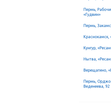
Пермь, Рабочий
«Гудвин»
Пермь, Закамск
Краснокамск, 
Кунгур, «Ресан
Нытва, «Ресан
Верещагино, «Р
Пермь, Орджон
Веденеева, 92