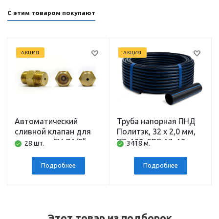
С этим товаром покупают
АКЦИЯ
АКЦИЯ
Автоматический
Труба напорная ПНД
сливной клапан для
Политэк, 32 x 2,0 мм,
скважины FV-B1/2”
ПЭ-100, SDR 17, 10 атм,
28 шт.
3418 м.
BELAMOS
200 м
Подробнее
Подробнее
Этот товар из подборок