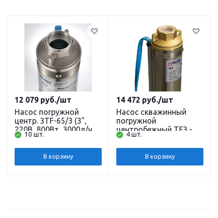
12 079
руб.
/шт
14 472
руб.
/шт
Насос погружной
Насос скважинный
центр. 3TF-65/3 (3",
погружной
220В, 800Вт, 3000л/ч,
центробежный TF3 -80
10 шт.
4 шт.
64м) кабель 30 м.
(3", 220В, 1000Вт,
BELAMOS
2700л/ч, 85м, 1")
кабель 1,5 м (до 80м)
В корзину
В корзину
BELAMOS