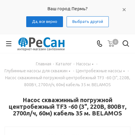
Ваш город Пермь?
Да, все верно
Выбрать другой
0
Главная
-
Каталог
-
Насосы
-
Глубинные насосы для скважин
-
Центробежные насосы
-
Насос скважинный погружной центробежный TF3 -60 (3", 220В,
800Вт, 2700л/ч, 60м) кабель 35 м. BELAMOS
Насос скважинный погружной
центробежный TF3 -60 (3", 220В, 800Вт,
2700л/ч, 60м) кабель 35 м. BELAMOS