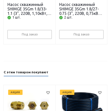
Насос скважинный
Насос скважинный
SHIMGE 3SGm 1.8/33-
SHIMGE 3SGm 1.8/27-
1.1 (3", 220В, 1,10кВт,
0.75 (3", 220В, 0,75кВт,
1 шт.
2 шт.
3м3/ч, 142м, 1") с
3м3/ч, 115м, 1") с
кабелем 80м
кабелем 65м
Под заказ
Под заказ
С этим товаром покупают
АКЦИЯ
АКЦИЯ