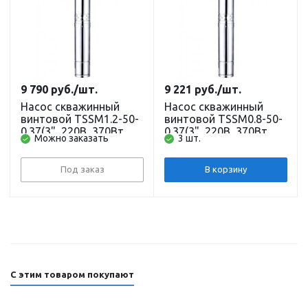
9 790
руб.
/шт.
9 221
руб.
/шт.
Насос скважинный
Насос скважинный
винтовой TSSM1.2-50-
винтовой TSSM0.8-50-
0.37(3", 220В, 370Вт,
0.37(3", 220В, 370Вт,
Можно заказать
3 шт.
1800л/ч, 75м) кабель
1800л/ч, 98м) кабель
10 м. (до
10 м. (до
30м)PUMPMAN
30м)PUMPMAN
Под заказ
В корзину
С этим товаром покупают