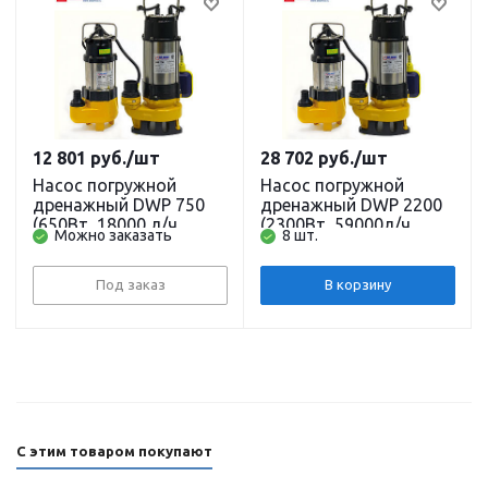
12 801
руб.
/шт
28 702
руб.
/шт
Насос погружной
Насос погружной
дренажный DWP 750
дренажный DWP 2200
(650Вт, 18000 л/ч,
(2300Вт, 59000л/ч,
Можно заказать
8 шт.
9,5м) кабель 10 м. для
19м) кабель 10 м для
грязевых водоемов
грязевых водоемов
BELAMOS
BELAMOS
Под заказ
В корзину
С этим товаром покупают