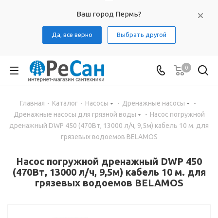
Ваш город Пермь?
Да, все верно
Выбрать другой
0
Главная
-
Каталог
-
Насосы
-
Дренажные насосы
-
Дренажные насосы для грязной воды
-
Насос погружной
дренажный DWP 450 (470Вт, 13000 л/ч, 9,5м) кабель 10 м. для
грязевых водоемов BELAMOS
Насос погружной дренажный DWP 450
(470Вт, 13000 л/ч, 9,5м) кабель 10 м. для
грязевых водоемов BELAMOS