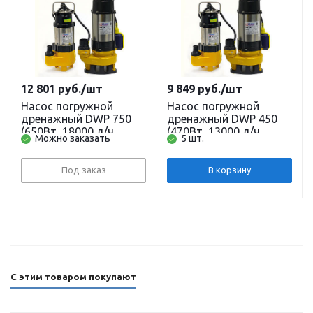
12 801
руб.
/шт
9 849
руб.
/шт
Насос погружной
Насос погружной
дренажный DWP 750
дренажный DWP 450
(650Вт, 18000 л/ч,
(470Вт, 13000 л/ч,
Можно заказать
5 шт.
9,5м) кабель 10 м. для
9,5м) кабель 10 м. для
грязевых водоемов
грязевых водоемов
BELAMOS
BELAMOS
Под заказ
В корзину
С этим товаром покупают