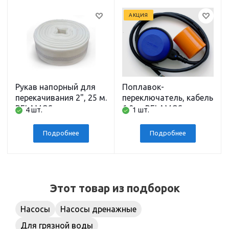
АКЦИЯ
Рукав напорный для
Поплавок-
перекачивания 2", 25 м.
переключатель, кабель
BELAMOS
6,0 м. BELAMOS
4 шт.
1 шт.
Подробнее
Подробнее
Этот товар из подборок
Насосы
Насосы дренажные
Для грязной воды