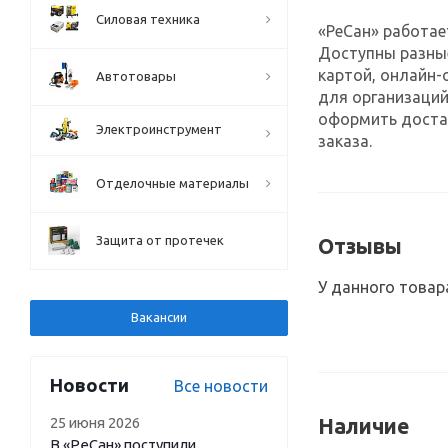
Силовая техника
«РеСан» работае
Доступны разны
картой, онлайн-
Автотовары
для организаций
оформить достав
Электроинструмент
заказа.
Отделочные материалы
Защита от протечек
Отзывы
У данного товар
Вакансии
Новости
Все новости
25 июня 2026
Наличие
В «РеСан» поступили