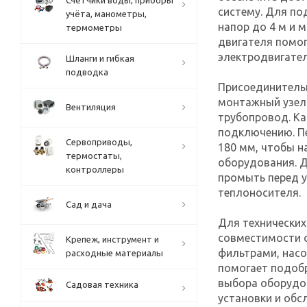
Счётчики воды, приборы
систему. Для по
учёта, манометры,
напор до 4 м и 
термометры
двигателя помог
электродвигател
Шланги и гибкая
подводка
Присоединительн
монтажный узел 
Вентиляция
трубопровод. Ка
подключению. П
Сервоприводы,
180 мм, чтобы н
термостаты,
оборудования. 
контроллеры
промыть перед у
теплоносителя.
Сад и дача
Для технически
совместимости 
Крепеж, инструмент и
фильтрами, нас
расходные материалы
помогает подобр
выбора оборудо
Садовая техника
установки и обс