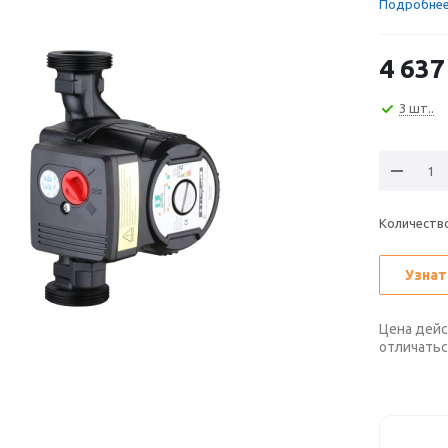
Подробне
4 637
3 шт..
Количеств
Узнат
Цена дейс
отличатьс