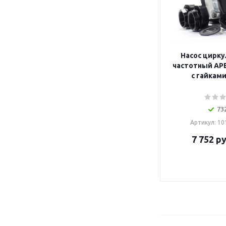
Насос цирк
частотный APE
с гайкам
73
Артикул: 1
7 752
ру