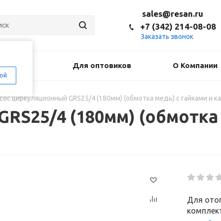
sales@resan.ru
+7 (342) 214-08-08
Заказать звонок
оставка
Для оптовиков
О Компании
ой
сос циркуляционный GRS25/4 (180мм) (обмотка медь) с гайками и
RS25/4 (180мм) (обмотка 
Для отоп
комплек