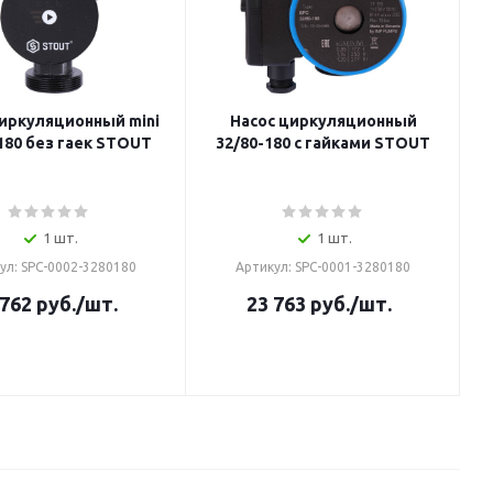
циркуляционный mini
Насос циркуляционный
180 без гаек STOUT
32/80-180 с гайками STOUT
1 шт.
1 шт.
ул: SPC-0002-3280180
Артикул: SPC-0001-3280180
 762
руб.
/шт.
23 763
руб.
/шт.