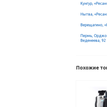
Кунгур, «Ресан
Нытва, «Ресан
Верещагино, «Р
Пермь, Орджон
Веденеева, 92
Похожие то