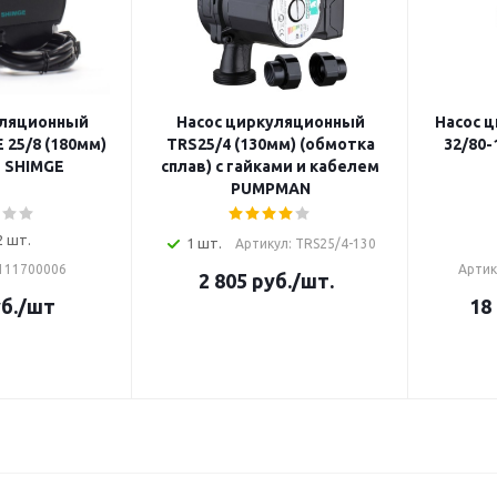
уляционный
Насос циркуляционный
Насос 
 25/8 (180мм)
TRS25/4 (130мм) (обмотка
32/80-
и SHIMGE
сплав) с гайками и кабелем
PUMPMAN
2 шт.
1 шт.
Артикул: TRS25/4-130
0111700006
Артик
2 805
руб.
/шт.
б.
/шт
18