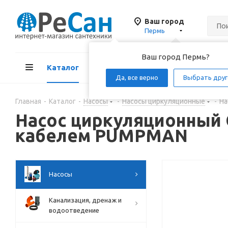
Ваш город
Пермь
Ваш город Пермь?
Каталог
Акции
Д
Да, все верно
Выбрать друг
Главная
-
Каталог
-
Насосы
-
Насосы циркуляционные
-
На
Насос циркуляционный G
кабелем PUMPMAN
Насосы
Канализация, дренаж и
водоотведение