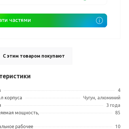
С этим товаром покупают
теристики
м
4
л корпуса
Чугун, алюминий
я
3 года
яемая мощность,
85
льное рабочее
10