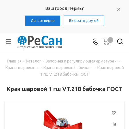
Ваш город Пермь?
Да, все верно
Выбрать другой
0
Главная
-
Каталог
-
Запорная и регулирующая арматура
-
Краны шаровые
-
Краны шаровые бабочка
-
Кран шаровой
1 гш VT.218 бабочка ГОСТ
Кран шаровой 1 гш VT.218 бабочка ГОСТ