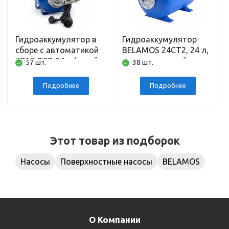
Гидроаккумулятор в
Гидроаккумулятор
сборе с автоматикой
BELAMOS 24CT2, 24 л,
КРАВ РДЭ 24 л (сухой
горизонтальный,
57 шт.
38 шт.
ход, давление, фильтр,
подключение 1 дюйм
гидробак)
Подробнее
Подробнее
Этот товар из подборок
Насосы
Поверхностные насосы
BELAMOS
О Компании