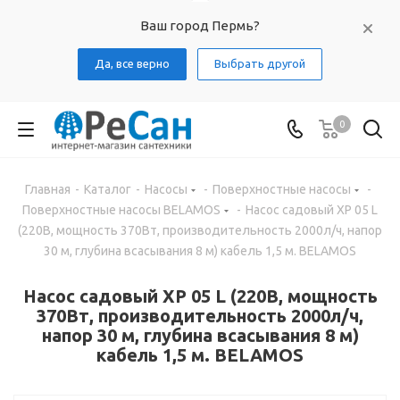
Ваш город Пермь?
Да, все верно
Выбрать другой
0
Главная
-
Каталог
-
Насосы
-
Поверхностные насосы
-
Поверхностные насосы BELAMOS
-
Насос садовый XP 05 L
(220В, мощность 370Вт, производительность 2000л/ч, напор
30 м, глубина всасывания 8 м) кабель 1,5 м. BELAMOS
Насос садовый XP 05 L (220В, мощность
370Вт, производительность 2000л/ч,
напор 30 м, глубина всасывания 8 м)
кабель 1,5 м. BELAMOS