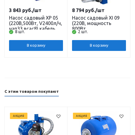
3 843
руб.
/шт
8 794
руб.
/шт
Насос садовый XP 05
Насос садовый XI 09
(220В,500Вт, V2400л/ч,
(220В, мощность
нап33 всас8) кабель 0,5
800Вт,
8 шт.
2 шт.
м. BELAMOS
производительность
3600л/ч, напор 40 м,
глубина всасывания 8
В корзину
В корзину
м) кабель 1,5 м.
BELAMOS
С этим товаром покупают
АКЦИЯ
АКЦИЯ