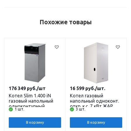
Похожие товары
176 349
руб.
/шт
16 599
руб.
/шт.
Котел Slim 1.400 iN
Котел газовый
газовый напольный
напольный одноконт.
одноконтурный
откр. к.с. 7 кВт ЖАР
1 шт.
3 шт.
открытая камера
compact КОВ-7 СВПС
сгорания без
(TGV) Сигнал
стабилизатора тяги 40
В корзину
В корзину
кВт Baxi