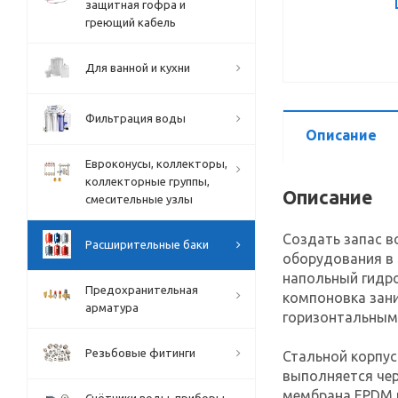
защитная гофра и
греющий кабель
Для ванной и кухни
Фильтрация воды
Описание
Евроконусы, коллекторы,
коллекторные группы,
Описание
смесительные узлы
Создать запас в
Расширительные баки
оборудования в 
напольный гидро
Предохранительная
компоновка зан
арматура
горизонтальным
Резьбовые фитинги
Стальной корпус
выполняется чер
мембрана EPDM 