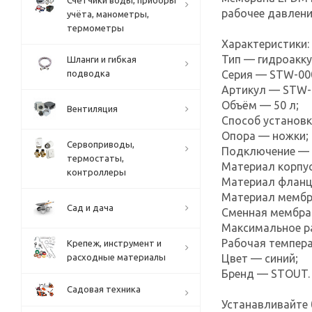
Счётчики воды, приборы
рабочее давлени
учёта, манометры,
термометры
Характеристики:
Тип — гидроакк
Шланги и гибкая
подводка
Серия — STW-00
Артикул — STW-
Объём — 50 л;
Вентиляция
Способ установк
Опора — ножки;
Сервоприводы,
Подключение — G
термостаты,
Материал корпус
контроллеры
Материал фланц
Материал мембр
Сад и дача
Сменная мембра
Максимальное ра
Рабочая темпера
Крепеж, инструмент и
расходные материалы
Цвет — синий;
Бренд — STOUT.
Садовая техника
Устанавливайте 