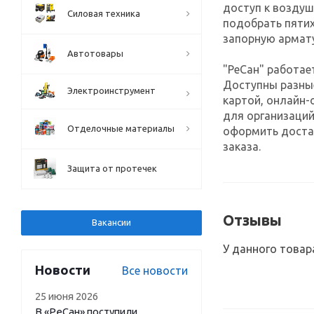
доступ к воздуш
Силовая техника
подобрать пятих
запорную армату
Автотовары
"РеСан" работае
Доступны разны
Электроинструмент
картой, онлайн-
для организаций
Отделочные материалы
оформить достав
заказа.
Защита от протечек
Отзывы
Вакансии
У данного товар
Новости
Все новости
25 июня 2026
В «РеСан» поступили