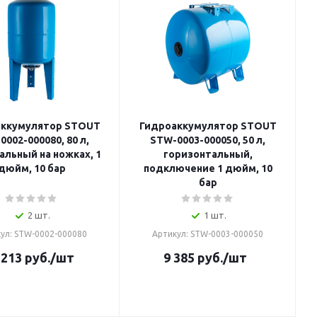
аккумулятор STOUT
Гидроаккумулятор STOUT
0002-000080, 80 л,
STW-0003-000050, 50 л,
альный на ножках, 1
горизонтальный,
дюйм, 10 бар
подключение 1 дюйм, 10
бар
2 шт.
1 шт.
ул: STW-0002-000080
Артикул: STW-0003-000050
 213
руб.
/шт
9 385
руб.
/шт