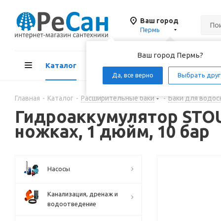
Ваш город
Пермь
Ваш город Пермь?
Каталог
Акции
Д
Да, все верно
Выбрать друг
Главная
-
Каталог
-
Расширительные баки
-
Баки для водос
Гидроаккумулятор STOUT
ножках, 1 дюйм, 10 бар
Насосы
Канализация, дренаж и
водоотведение