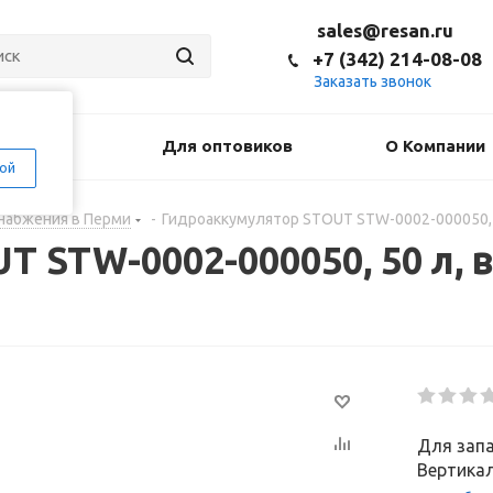
sales@resan.ru
+7 (342) 214-08-08
Заказать звонок
оставка
Для оптовиков
О Компании
ой
набжения в Перми
-
Гидроаккумулятор STOUT STW-0002-000050, 5
 STW-0002-000050, 50 л, 
Для запа
Вертикал