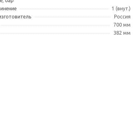
е, бар
инение
1 (внут.)
изготовитель
Россия
700 мм
382 мм