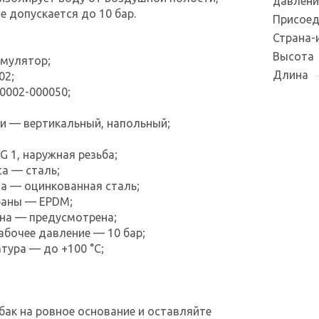
давлени
е допускается до 10 бар.
Присоед
Страна-
Высота
умулятор;
Длина
02;
0002-000050;
и — вертикальный, напольный;
 1, наружная резьба;
а — сталь;
а — оцинкованная сталь;
аны — EPDM;
на — предусмотрена;
бочее давление — 10 бар;
тура — до +100 °C;
бак на ровное основание и оставляйте