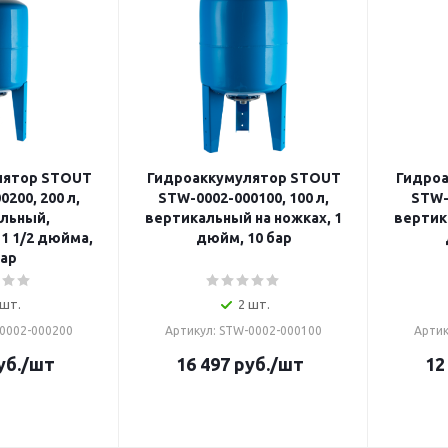
лятор STOUT
Гидроаккумулятор STOUT
Гидро
200, 200 л,
STW-0002-000100, 100 л,
STW-
льный,
вертикальный на ножках, 1
вертик
1 1/2 дюйма,
дюйм, 10 бар
бар
 шт.
2 шт.
-0002-000200
Артикул: STW-0002-000100
Артик
уб.
/шт
16 497
руб.
/шт
12