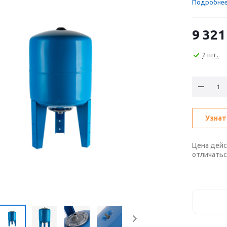
Подробне
9 321
2 шт.
Узнат
Цена дейс
отличатьс