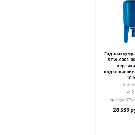
Гидроаккуму
STW-0002-000
вертика
подключение 
10 
2
Артикул: STW
28 539
р