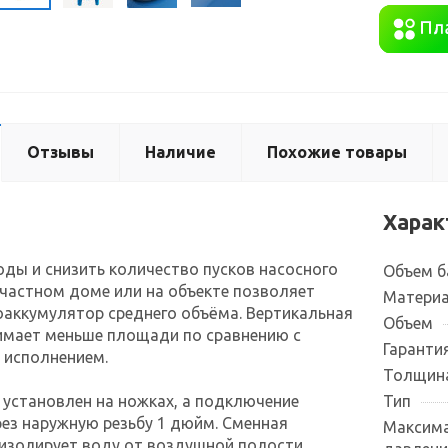
Отзывы
Наличие
Похожие товары
Харак
оды и снизить количество пусков насосного
Объем б
частном доме или на объекте позволяет
Материа
аккумулятор среднего объёма. Вертикальная
Объем
имает меньше площади по сравнению с
Гаранти
 исполнением.
Толщина
 установлен на ножках, а подключение
Тип
ез наружную резьбу 1 дюйм. Сменная
Максима
изолирует воду от воздушной полости,