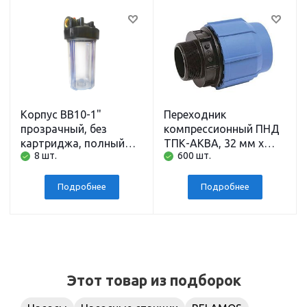
Корпус BB10-1"
Переходник
прозрачный, без
компрессионный ПНД
картриджа, полный
ТПК-АКВА, 32 мм x
8 шт.
600 шт.
комплект АБФ
наружная резьба 1
дюйм
Подробнее
Подробнее
Этот товар из подборок