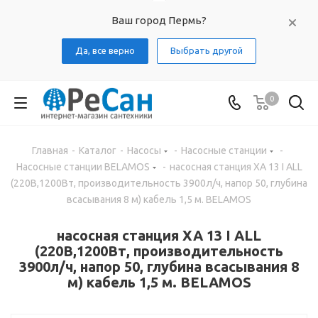
Ваш город Пермь?
Да, все верно
Выбрать другой
0
Главная
-
Каталог
-
Насосы
-
Насосные станции
-
Насосные станции BELAMOS
-
насосная станция XA 13 I ALL
(220В,1200Вт, производительность 3900л/ч, напор 50, глубина
всасывания 8 м) кабель 1,5 м. BELAMOS
насосная станция XA 13 I ALL
(220В,1200Вт, производительность
3900л/ч, напор 50, глубина всасывания 8
м) кабель 1,5 м. BELAMOS