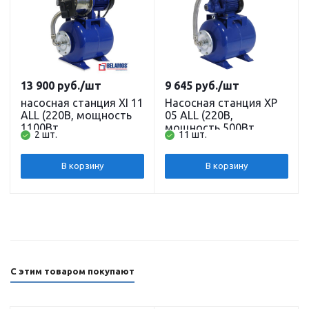
13 900
руб.
/шт
9 645
руб.
/шт
насосная станция XI 11
Насосная станция XP
ALL (220В, мощность
05 ALL (220В,
1100Вт,
мощность 500Вт,
2 шт.
11 шт.
производительность
производительность
3500л/ч, напор 47 м,
2400л/ч, напор 33 м,
глубина всасывания 8
глубина всасывания 8
В корзину
В корзину
м) кабель 1,5 м.
м) кабель 1,5 м.
BELAMOS
BELAMOS
С этим товаром покупают