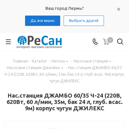
Ваш город Пермь?
Да, все верно
Выбрать другой
0
Главная
-
Каталог
-
Насосы
-
Насосные станции
-
Насосные станции Джилекс
-
Нас.станция ДЖАМБО 60/35
Ч-24 (220В, 620Вт, 60 л/мин, 35м, бак 24 л, глуб. всас. 9м) корпус
чугун ДЖИЛЕКС
Нас.станция ДЖАМБО 60/35 Ч-24 (220В,
620Вт, 60 л/мин, 35м, бак 24 л, глуб. всас.
9м) корпус чугун ДЖИЛЕКС