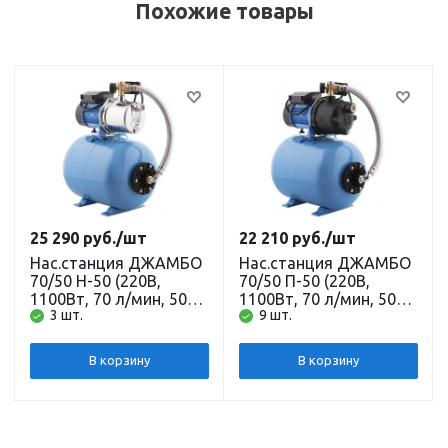
Похожие товары
25 290
руб.
/шт
22 210
руб.
/шт
Нас.станция ДЖАМБО
Нас.станция ДЖАМБО
70/50 Н-50 (220В,
70/50 П-50 (220В,
1100Вт, 70 л/мин, 50м,
1100Вт, 70 л/мин, 50м,
3 шт.
9 шт.
бак 50 л, глуб. всас. 9м)
бак 50 л, глуб. всас. 9м)
корпус нерж. сталь
корпус пластик
ДЖИЛЕКС
ДЖИЛЕКС
В корзину
В корзину