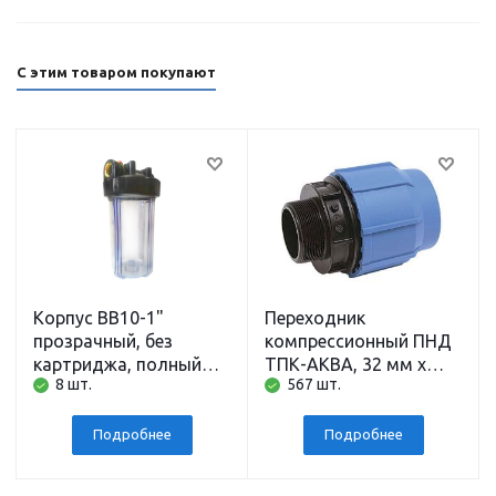
С этим товаром покупают
Корпус BB10-1"
Переходник
прозрачный, без
компрессионный ПНД
картриджа, полный
ТПК-АКВА, 32 мм x
8 шт.
567 шт.
комплект АБФ
наружная резьба 1
дюйм
Подробнее
Подробнее