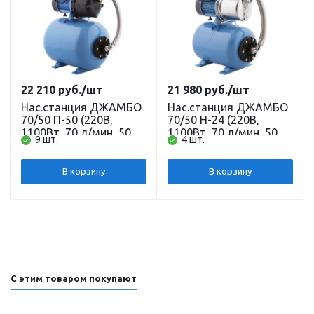
22 210
руб.
/шт
21 980
руб.
/шт
Нас.станция ДЖАМБО
Нас.станция ДЖАМБО
70/50 П-50 (220В,
70/50 Н-24 (220В,
1100Вт, 70 л/мин, 50м,
1100Вт, 70 л/мин, 50м,
9 шт.
4 шт.
бак 50 л, глуб. всас. 9м)
бак 24 л, глуб. всас. 9м)
корпус пластик
корпус нерж. сталь
ДЖИЛЕКС
ДЖИЛЕКС
В корзину
В корзину
С этим товаром покупают