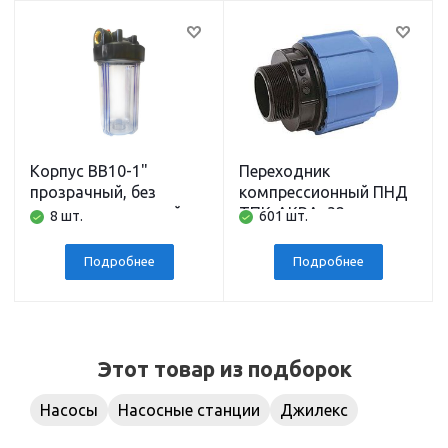
Корпус BB10-1"
Переходник
прозрачный, без
компрессионный ПНД
картриджа, полный
ТПК-АКВА, 32 мм x
8 шт.
601 шт.
комплект АБФ
наружная резьба 1
дюйм
Подробнее
Подробнее
Этот товар из подборок
Насосы
Насосные станции
Джилекс