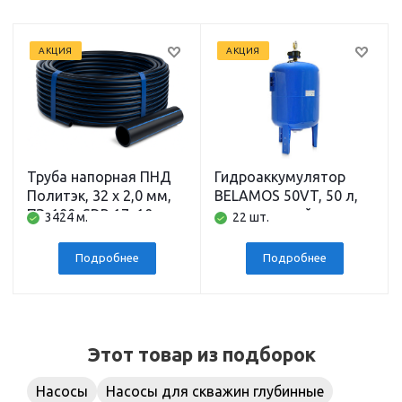
АКЦИЯ
АКЦИЯ
Труба напорная ПНД
Гидроаккумулятор
Политэк, 32 x 2,0 мм,
BELAMOS 50VT, 50 л,
ПЭ-100, SDR 17, 10 атм,
вертикальный
3424 м.
22 шт.
200 м
напольный,
подключение 1 дюйм
Подробнее
Подробнее
Этот товар из подборок
Насосы
Насосы для скважин глубинные