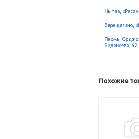
Нытва, «Ресан
Верещагино, «Р
Пермь, Орджон
Веденеева, 92
Похожие то