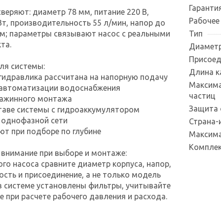
Гаранти
сверяют: диаметр 78 мм, питание 220 В,
Рабочее
т, производительность 55 л/мин, напор до
0 м; параметры связывают насос с реальными
Тип
та.
Диаметр
Присоед
ля системы:
Длина к
гидравлика рассчитана на напорную подачу
Максима
 автоматизации водоснабжения
частиц
важинного монтажа
Защита 
ставе системы с гидроаккумулятором
 однофазной сети
Страна-
ют при подборе по глубине
Максима
Компле
 внимание при выборе и монтаже:
ого насоса сравните диаметр корпуса, напор,
сть и присоединение, а не только модель
 в системе установлены фильтры, учитывайте
е при расчете рабочего давления и расхода.