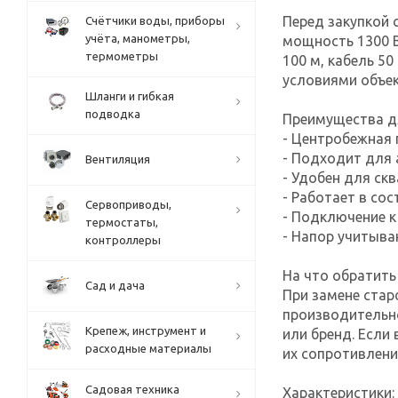
Перед закупкой 
Счётчики воды, приборы
учёта, манометры,
мощность 1300 В
термометры
100 м, кабель 5
условиями объек
Шланги и гибкая
подводка
Преимущества д
- Центробежная 
- Подходит для
Вентиляция
- Удобен для ск
- Работает в со
Сервоприводы,
- Подключение к
термостаты,
- Напор учитыва
контроллеры
На что обратить
Сад и дача
При замене стар
производительно
Крепеж, инструмент и
или бренд. Если
расходные материалы
их сопротивлени
Садовая техника
Характеристики: