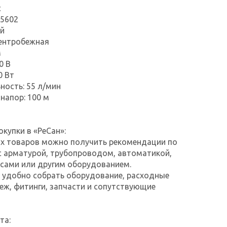
с
 5602
ый
центробежная
м
0 В
0 Вт
ность: 55 л/мин
напор: 100 м
купки в «РеСан»:
их товаров можно получить рекомендации по
с арматурой, трубопроводом, автоматикой,
сами или другим оборудованием.
е удобно собрать оборудование, расходные
еж, фитинги, запчасти и сопутствующие
та: