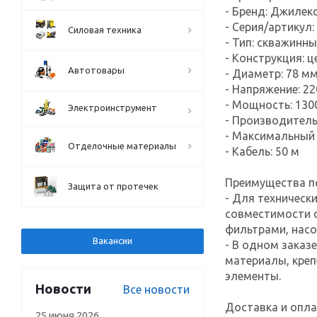
- Бренд: Джилек
- Серия/артикул:
Силовая техника
- Тип: скважинн
- Конструкция: 
Автотовары
- Диаметр: 78 м
- Напряжение: 22
- Мощность: 130
Электроинструмент
- Производитель
- Максимальный 
Отделочные материалы
- Кабель: 50 м
Преимущества по
Защита от протечек
- Для техническ
совместимости 
фильтрами, насо
Вакансии
- В одном заказ
материалы, креп
элементы.
Новости
Все новости
Доставка и опла
25 июня 2026