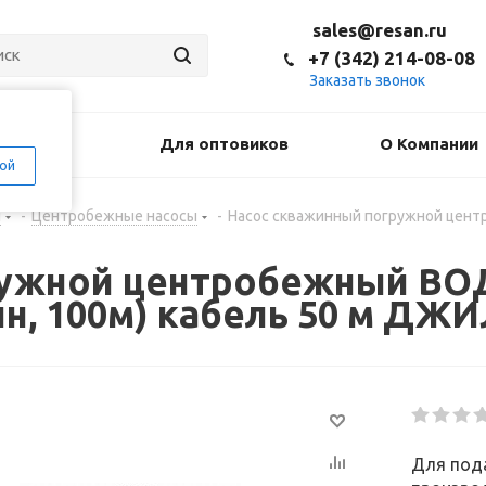
sales@resan.ru
+7 (342) 214-08-08
Заказать звонок
оставка
Для оптовиков
О Компании
ой
н
-
Центробежные насосы
-
Насос скважинный погружной центр
ружной центробежный ВОД
мин, 100м) кабель 50 м ДЖ
Для пода