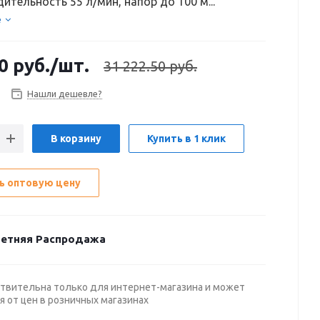
ительность 55 л/мин, напор до 100 м...
е
0
руб.
/шт.
31 222.50 руб.
Нашли дешевле?
В корзину
Купить в 1 клик
ь оптовую цену
етняя Распродажа
твительна только для интернет-магазина и может
я от цен в розничных магазинах