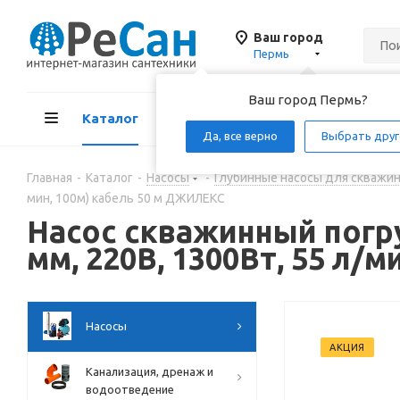
Ваш город
Пермь
Ваш город Пермь?
Каталог
Акции
Д
Да, все верно
Выбрать друг
Главная
-
Каталог
-
Насосы
-
Глубинные насосы для скважи
мин, 100м) кабель 50 м ДЖИЛЕКС
Насос скважинный пог
мм, 220В, 1300Вт, 55 л/
Насосы
АКЦИЯ
Канализация, дренаж и
водоотведение