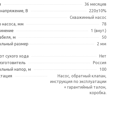
я
36 месяцев
 напряжение, В
220±10%
Скважинный насос
 насоса, мм
78
инение
1 (внут.)
абеля, м
50
льный размер
2 мм
от сухого хода
Нет
изготовитель
Россия
льный напор, м
100
ктация
Насос, обратный клапан,
инструкция по эксплуатации
+ гарантийный талон,
коробка.