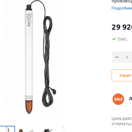
производ
Подробне
29 92
3 шт..
Узнат
Л
Цена дейс
отличатьс