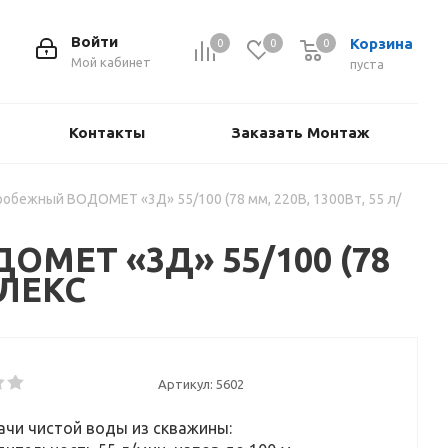
Войти
Корзина
0
0
0
Мой кабинет
пуста
Контакты
Заказать Монтаж
обежный ВОДОМЕТ «3Д» 55/100 (78 мм, 220В, 1300Вт, 55 л/
ОМЕТ «3Д» 55/100 (78
ИЛЕКС
Артикул:
5602
чи чистой воды из скважины: