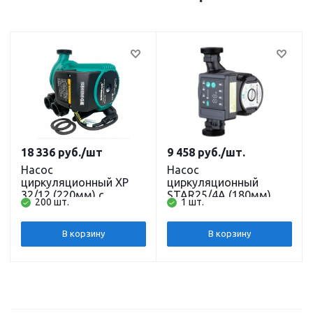
18 336
руб.
/шт
9 458
руб.
/шт.
Насос
Насос
циркуляционный XP
циркуляционный
32/12 (220мм) с
STAR25/4A (180мм)
200 шт.
1 шт.
гайками SHIMGE
частотный с гайками и
кабелем PUMPMAN
В корзину
В корзину