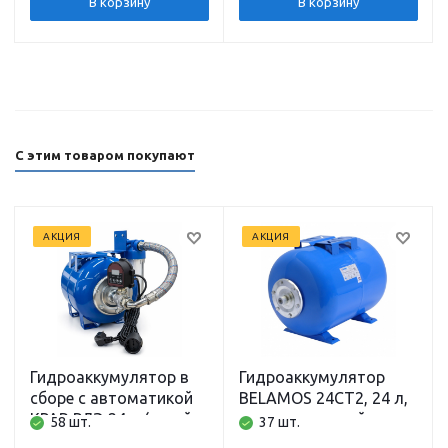
глубина всасывания 8
глубина всасывания 8
В корзину
В корзину
м) кабель 1,5 м.
м) кабель 1,5 м.
BELAMOS
BELAMOS
С этим товаром покупают
АКЦИЯ
АКЦИЯ
Гидроаккумулятор в
Гидроаккумулятор
сборе с автоматикой
BELAMOS 24CT2, 24 л,
КРАВ РДЭ 24 л (сухой
горизонтальный,
58 шт.
37 шт.
ход, давление, фильтр,
подключение 1 дюйм