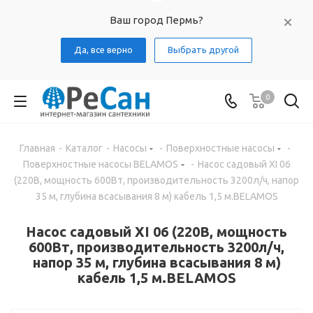
Ваш город Пермь?
Да, все верно
Выбрать другой
0
Главная
-
Каталог
-
Насосы
-
Поверхностные насосы
-
Поверхностные насосы BELAMOS
-
Насос садовый XI 06
(220В, мощность 600Вт, производительность 3200л/ч, напор
35 м, глубина всасывания 8 м) кабель 1,5 м.BELAMOS
Насос садовый XI 06 (220В, мощность
600Вт, производительность 3200л/ч,
напор 35 м, глубина всасывания 8 м)
кабель 1,5 м.BELAMOS