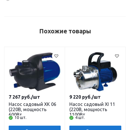
Похожие товары
7 267
руб.
/шт
9 220
руб.
/шт
Насос садовый XK 06
Насос садовый XI 11
(220В, мощность
(220В, мощность
600Вт,
1100Вт,
10 шт.
4 шт.
производительность
производительность
3000л/ч, напор 35 м,
3500л/ч, напор 47 м,