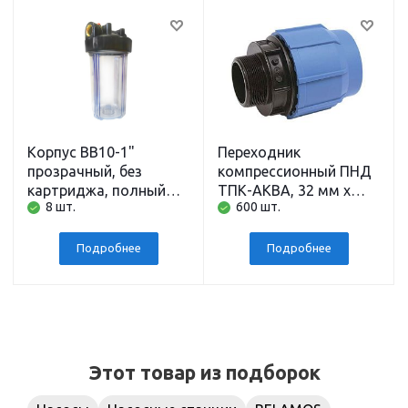
Корпус BB10-1"
Переходник
прозрачный, без
компрессионный ПНД
картриджа, полный
ТПК-АКВА, 32 мм x
8 шт.
600 шт.
комплект АБФ
наружная резьба 1
дюйм
Подробнее
Подробнее
Этот товар из подборок