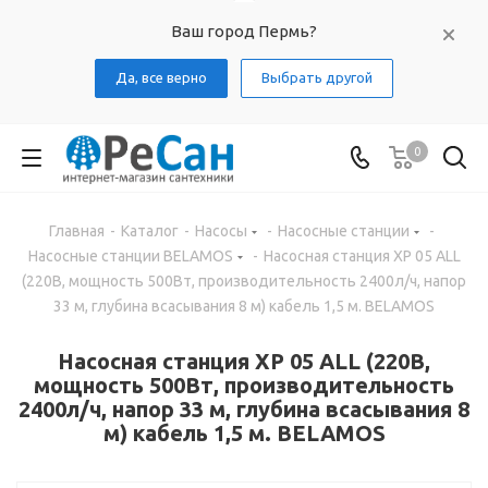
Ваш город Пермь?
Да, все верно
Выбрать другой
0
Главная
-
Каталог
-
Насосы
-
Насосные станции
-
Насосные станции BELAMOS
-
Насосная станция XP 05 ALL
(220В, мощность 500Вт, производительность 2400л/ч, напор
33 м, глубина всасывания 8 м) кабель 1,5 м. BELAMOS
Насосная станция XP 05 ALL (220В,
мощность 500Вт, производительность
2400л/ч, напор 33 м, глубина всасывания 8
м) кабель 1,5 м. BELAMOS