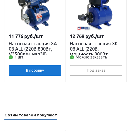
11 776
руб.
/шт
12 769
руб.
/шт
Насосная станция XA
Насосная станция XK
08 ALL (220В,800Вт,
08 ALL (220В,
V3500л/ч, нап38)
мощность 800Вт,
1 шт.
Можно заказать
кабель 1,5 м. BELAMOS
производительность
3500л/ч, напор 38 м,
глубина всасывания 8
В корзину
Под заказ
м) кабель 1,5 м.
BELAMOS
С этим товаром покупают