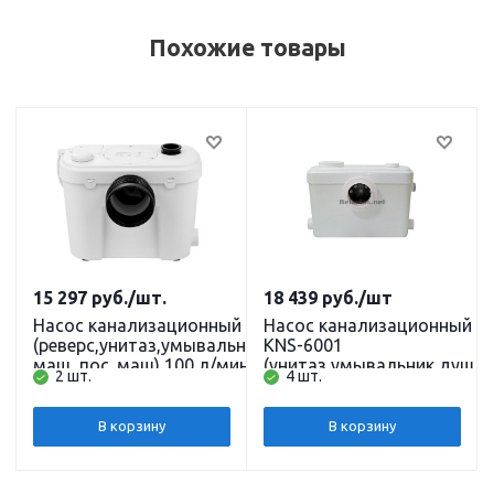
Похожие товары
15 297
руб.
/шт.
18 439
руб.
/шт
Насос канализационный KNS-4003
Насос канализационный
(реверс,унитаз,умывальник,душ,ст.
KNS-6001
маш, пос. маш) 100 л/мин, H-6м
(унитаз,умывальник,душ,ст
2 шт.
4 шт.
BELAMOS
маш, пос. маш) 150 л/ми
Н-9,5м BELAMOS
В корзину
В корзину