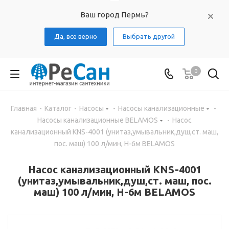
Ваш город Пермь?
Да, все верно
Выбрать другой
0
Главная
-
Каталог
-
Насосы
-
Насосы канализационные
-
Насосы канализационные BELAMOS
-
Насос
канализационный KNS-4001 (унитаз,умывальник,душ,ст. маш,
пос. маш) 100 л/мин, H-6м BELAMOS
Насос канализационный KNS-4001
(унитаз,умывальник,душ,ст. маш, пос.
маш) 100 л/мин, H-6м BELAMOS