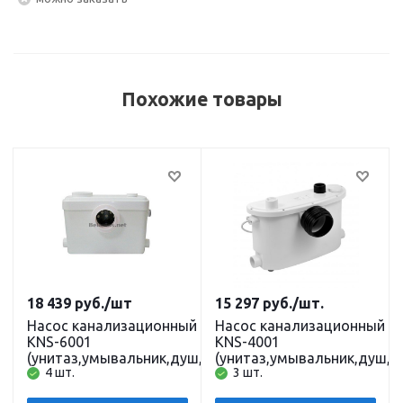
Похожие товары
18 439
руб.
/шт
15 297
руб.
/шт.
Насос канализационный
Насос канализационный
KNS-6001
KNS-4001
(унитаз,умывальник,душ,ст.
(унитаз,умывальник,душ,ст
4 шт.
3 шт.
маш, пос. маш) 150 л/ми
маш, пос. маш) 100 л/мин,
Н-9,5м BELAMOS
H-6м BELAMOS