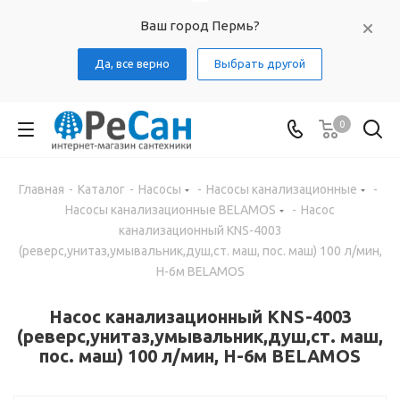
Ваш город Пермь?
Да, все верно
Выбрать другой
0
Главная
-
Каталог
-
Насосы
-
Насосы канализационные
-
Насосы канализационные BELAMOS
-
Насос
канализационный KNS-4003
(реверс,унитаз,умывальник,душ,ст. маш, пос. маш) 100 л/мин,
H-6м BELAMOS
Насос канализационный KNS-4003
(реверс,унитаз,умывальник,душ,ст. маш,
пос. маш) 100 л/мин, H-6м BELAMOS